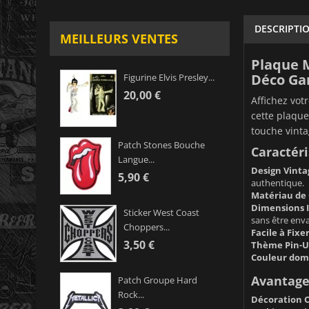
DESCRIPTI
MEILLEURS VENTES
Plaque M
Déco Ga
Figurine Elvis Presley...
20,00 €
Affichez vot
cette plaque
touche vinta
Patch Stones Bouche
Caractéri
Langue...
Design Vinta
5,90 €
authentique.
Matériau de 
Dimensions I
Sticker West Coast
sans être env
Choppers...
Facile à Fixer
3,50 €
Thème Pin-Up
Couleur dom
Avantages
Patch Groupe Hard
Rock...
Décoration O