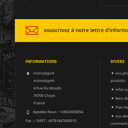
souscrivez à notre lettre d'informa
INFORMATIONS
DIVERS
Hotrodspirit
vos ph


Hotrodspirit
produits
4 Rue Du Moulin
infos 

70700 Choye
liens di

France
Plan du

Appelez-Nous :
+33632009054

vos der

Fax :
/ SIRET : 49781847600010
commenta