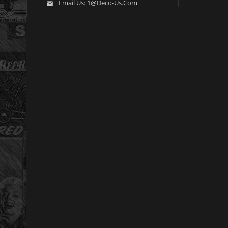
Email Us:
1@deco-Us.com
