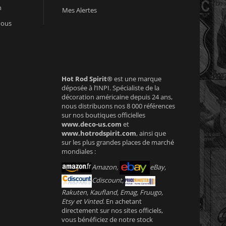
n
Mes Alertes
nous
Hot Rod Spirit®
est une marque
déposée à l’INPI. Spécialiste de la
décoration américaine depuis 24 ans,
nous distribuons nos 8 000 références
sur nos boutiques officielles
www.deco-us.com
et
www.hotrodspirit.com
, ainsi que
sur les plus grandes places de marché
mondiales :
Amazon,
eBay,
Cdiscount,
Rakuten, Kaufland, Emag, Fruugo,
Etsy et Vinted
. En achetant
directement sur nos sites officiels,
vous bénéficiez de notre stock