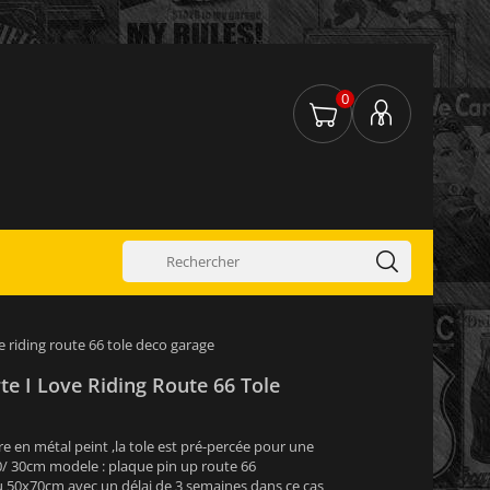
0
e riding route 66 tole deco garage
te I Love Riding Route 66 Tole
re en métal peint ,la tole est pré-percée pour une
40/ 30cm modele : plaque pin up route 66
 50x70cm avec un délai de 3 semaines dans ce cas