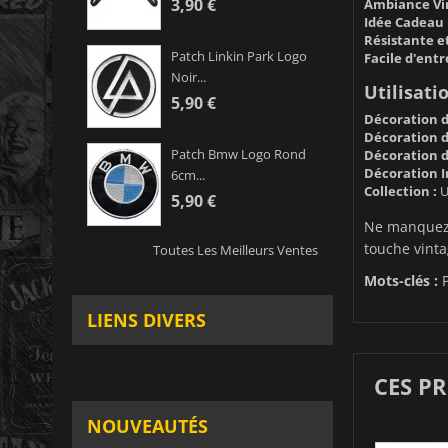
3,90 €
Ambiance Vin
Idée Cadeau 
Résistante e
Patch Linkin Park Logo
Facile d'entr
Noir...
Utilisatio
5,90 €
Décoration d
Décoration d'
Patch Bmw Logo Rond
Décoration d
Décoration I
6cm...
Collection :
U
5,90 €
Ne manquez p
touche vinta
Toutes Les Meilleurs Ventes
Mots-clés :
P
LIENS DIVERS
CES P
NOUVEAUTÉS