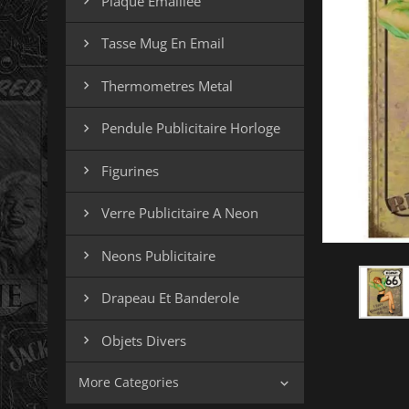
Plaque Emaillee

Tasse Mug En Email

Thermometres Metal

Pendule Publicitaire Horloge

Figurines

Verre Publicitaire A Neon

Neons Publicitaire

Drapeau Et Banderole

Objets Divers

More Categories
