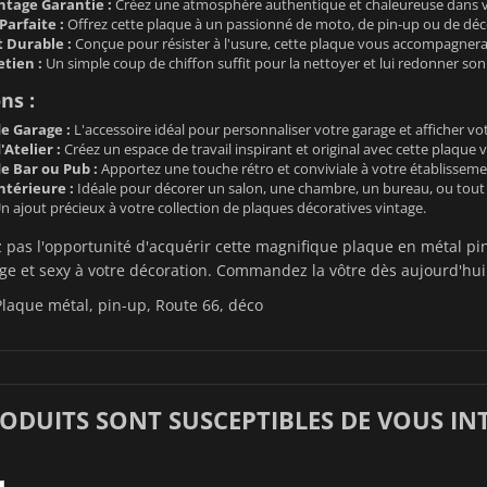
tage Garantie :
Créez une atmosphère authentique et chaleureuse dans v
Parfaite :
Offrez cette plaque à un passionné de moto, de pin-up ou de déco
t Durable :
Conçue pour résister à l'usure, cette plaque vous accompagne
etien :
Un simple coup de chiffon suffit pour la nettoyer et lui redonner son 
ns :
e Garage :
L'accessoire idéal pour personnaliser votre garage et afficher v
Atelier :
Créez un espace de travail inspirant et original avec cette plaque v
e Bar ou Pub :
Apportez une touche rétro et conviviale à votre établisseme
ntérieure :
Idéale pour décorer un salon, une chambre, un bureau, ou tout 
n ajout précieux à votre collection de plaques décoratives vintage.
as l'opportunité d'acquérir cette magnifique plaque en métal pin-
ge et sexy à votre décoration. Commandez la vôtre dès aujourd'hui 
laque métal, pin-up, Route 66, déco
RODUITS SONT SUSCEPTIBLES DE VOUS IN