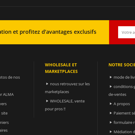
tion et profitez d'avantages exclusifs
WHOLESALE ET
NOTRE SOCI
MARKETPLACES
otos de nos
mode de liv

nous retrouvez sur les

conditions-

marketplaces
sur ALMA
de-ventes
WHOLESALE, vente

vers
A propos

pour pros !!
 site
Paiement sé

niers
formulaire 

ires
Médiation d
