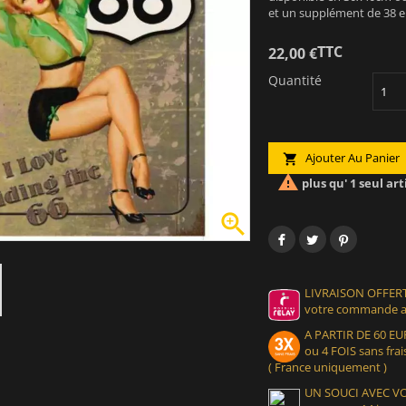
et un supplément de 38 e
TTC
22,00 €
Quantité
Ajouter Au Panier


plus qu' 1 seul art

LIVRAISON OFFERT
votre commande at
A PARTIR DE 60 
ou 4 FOIS sans frais
( France uniquement )
UN SOUCI AVEC 