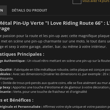
vous avez 14 jours
ON
DÉTAILS DU PRODUIT
étal Pin-Up Verte "I Love Riding Route 66" : L
rage
re passion pour la route et les pin-up avec cette magnifique plaque
 met en scène une pin-up charmante sur une moto, le tout dans un s
ge et sexy à votre garage, atelier, bar, ou même à votre intérieur.
stiques Principales :
ge Authentique :
Un visuel rétro mettant en scène une pin-up sur la Route 6
Qualité :
Fabriquée en tôle métallique robuste, cette plaque est conçue pou
déales :
Avec ses dimensions [Insérer les dimensions ici, par exemple : 20 x 
ahissante.
 :
Dotée de trous pré-percés aux quatre coins, elle se fixe aisément au mur av
 Sexy :
Apportez une touche d'érotisme et de glamour à votre décoration grâ
inante :
Verte, pour une touche de fraicheur et d'originalité
 et Bénéfices :
riginale et Personnalisée :
Affirmez votre style unique et votre passion po