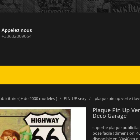
Appelez nous
+33632009054
blicitaire ( + de 2000 modeles )
PIN-UP sexy
plaque pin up verte i lov
Plaque Pin Up Ver
Deco Garage
superbe plaque publicitai
pose facile ! dimension: 
disponible en 30x40cm ou