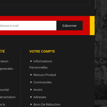
ÉTÉ
VOTRE COMPTE
raison
Informations

Personnelles
generales-
Retours Produit

Commandes

curisé
Avoirs

retractation
Adresses

e la
Bons De Réduction
