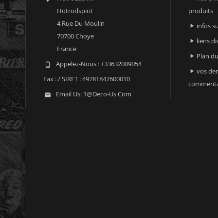
Hotrodspirit
produits
4 Rue Du Moulin
infos 

70700 Choye
liens di

France
Plan du

Appelez-Nous :
+33632009054

vos der

Fax :
/ SIRET : 49781847600010
commenta
Email Us:
1@deco-Us.com
