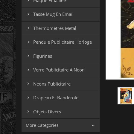
Plaque Emaillee

Tasse Mug En Email

Thermometres Metal

Pendule Publicitaire Horloge

Figurines

Verre Publicitaire A Neon

Neons Publicitaire

Drapeau Et Banderole

Objets Divers

More Categories
