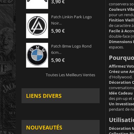
3,90 €
conservera so
Couleurs Vib
pour un rendu
Patch Linkin Park Logo
Finition Vieill
Noir...
de caractère à
5,90 €
Facile à Accr
double-face (no
Dimensions I
Patch Bmw Logo Rond
espaces.
6cm...
Pourquoi
5,90 €
Affirmez Vot
Créez une Am
Toutes Les Meilleurs Ventes
d'Hollywood.
Décoration O
conversations
Idée Cadeau 
LIENS DIVERS
des pin-up et 
Un Investiss
pendant de n
Utilisat
NOUVEAUTÉS
Décoration M
Collection Pi