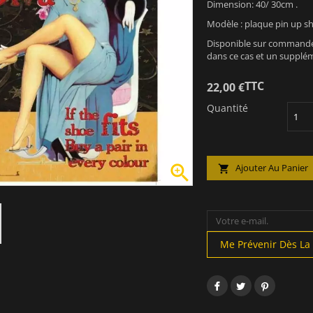
Dimension: 40/ 30cm .
Modèle : plaque pin up sho
Disponible sur commande 
dans ce cas et un supplém
TTC
22,00 €
Quantité

Ajouter Au Panier

Me Prévenir Dès La 