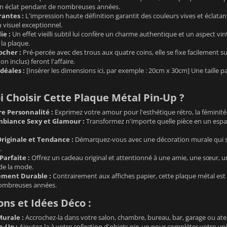
n éclat pendant de nombreuses années.
rantes :
L'impression haute définition garantit des couleurs vives et éclatant
 visuel exceptionnel.
ie :
Un effet vieilli subtil lui confère un charme authentique et un aspect vint
 la plaque.
ocher :
Pré-percée avec des trous aux quatre coins, elle se fixe facilement su
n inclus) feront l'affaire.
déales :
[Insérer les dimensions ici, par exemple : 20cm x 30cm] Une taille 
 Choisir Cette Plaque Métal Pin-Up ?
re Personnalité :
Exprimez votre amour pour l'esthétique rétro, la féminité 
biance Sexy et Glamour :
Transformez n'importe quelle pièce en un espac
riginale et Tendance :
Démarquez-vous avec une décoration murale qui sor
.
Parfaite :
Offrez un cadeau original et attentionné à une amie, une sœur, u
de la mode.
ement Durable :
Contrairement aux affiches papier, cette plaque métal est
ombreuses années.
ions et Idées Déco :
urale :
Accrochez-la dans votre salon, chambre, bureau, bar, garage ou atel
n-Up :
Ajoutez-la à votre collection d'objets pin-up pour compléter votre uni