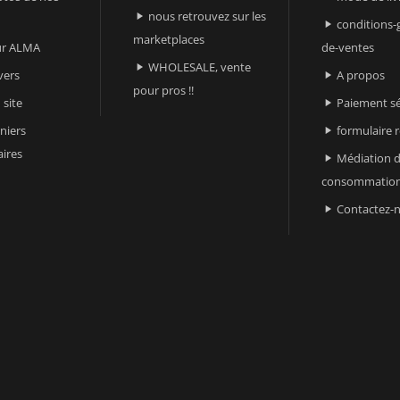
nous retrouvez sur les

conditions-

marketplaces
sur ALMA
de-ventes
WHOLESALE, vente

vers
A propos

pour pros !!
 site
Paiement sé

niers
formulaire 

ires
Médiation d

consommatio
Contactez-
