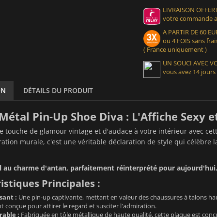
LIVRAISON OFFERT
votre commande at
A PARTIR DE 60 
ou 4 FOIS sans frais
( France uniquement )
UN SOUCI AVEC 
vous avez 14 jours
ON
DÉTAILS DU PRODUIT
Métal Pin-Up Shoe Diva : L'Affiche Sexy e
 touche de glamour vintage et d'audace à votre intérieur avec cet
ation murale, c'est une véritable déclaration de style qui célèbre la
l au charme d'antan, parfaitement réinterprété pour aujourd'hui
istiques Principales :
sant :
Une pin-up captivante, mettant en valeur des chaussures à talons ha
conçue pour attirer le regard et susciter l'admiration.
able :
Fabriquée en tôle métallique de haute qualité, cette plaque est conç