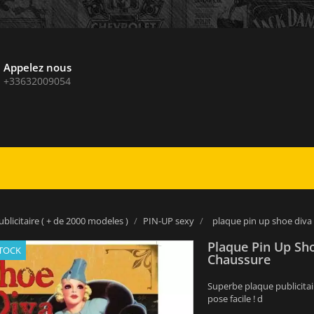
Appelez nous
+33632009054
blicitaire ( + de 2000 modeles )
PIN-UP sexy
plaque pin up shoe diva 
Plaque Pin Up Sho
STOCK
Chaussure
Superbe plaque publicitai
pose facile ! d