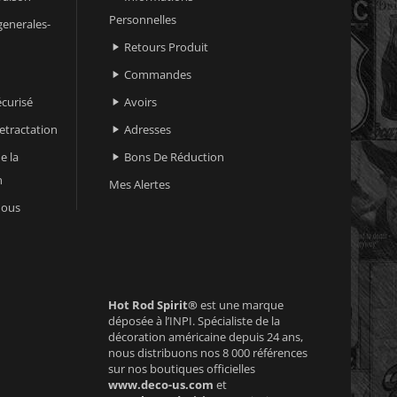
Personnelles
generales-
Retours Produit

Commandes

curisé
Avoirs

retractation
Adresses

e la
Bons De Réduction

n
Mes Alertes
nous
Hot Rod Spirit®
est une marque
déposée à l’INPI. Spécialiste de la
décoration américaine depuis 24 ans,
nous distribuons nos 8 000 références
sur nos boutiques officielles
www.deco-us.com
et