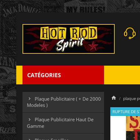
CATÉGORIES
plaque pu
Plaque Publicitaire ( + De 2000

Modeles )
RUPTURE DE 
Plaque Publicitaire Haut De

Gamme