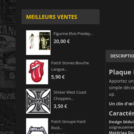
MEILLEURS VENTES
Figurine Elvis Presley...
20,00 €
DESCRIPTI
Patch Stones Bouche
Langue...
Plaque 
5,90 €
Apportez une
simple décor
Sticker West Coast
up.
Choppers...
Un clin d'œi
3,50 €
Caractér
Patch Groupe Hard
Design Sédui
soigneusement 
Rock...
Matériau Dur