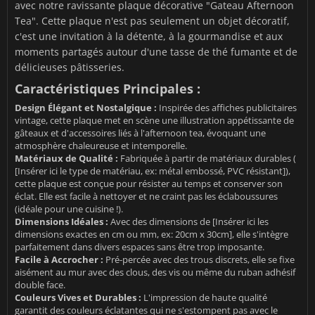
avec notre ravissante plaque décorative "Gateau Afternoon
Tea". Cette plaque n'est pas seulement un objet décoratif,
c'est une invitation à la détente, à la gourmandise et aux
moments partagés autour d'une tasse de thé fumante et de
délicieuses pâtisseries.
Caractéristiques Principales :
Design Élégant et Nostalgique :
Inspirée des affiches publicitaires
vintage, cette plaque met en scène une illustration appétissante de
gâteaux et d'accessoires liés à l'afternoon tea, évoquant une
atmosphère chaleureuse et intemporelle.
Matériaux de Qualité :
Fabriquée à partir de matériaux durables (
[Insérer ici le type de matériau, ex: métal embossé, PVC résistant]),
cette plaque est conçue pour résister au temps et conserver son
éclat. Elle est facile à nettoyer et ne craint pas les éclaboussures
(idéale pour une cuisine !).
Dimensions Idéales :
Avec des dimensions de [Insérer ici les
dimensions exactes en cm ou mm, ex: 20cm x 30cm], elle s'intègre
parfaitement dans divers espaces sans être trop imposante.
Facile à Accrocher :
Pré-percée avec des trous discrets, elle se fixe
aisément au mur avec des clous, des vis ou même du ruban adhésif
double face.
Couleurs Vives et Durables :
L'impression de haute qualité
garantit des couleurs éclatantes qui ne s'estompent pas avec le