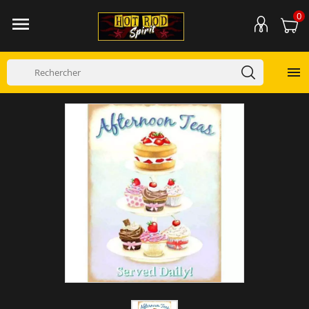
0

