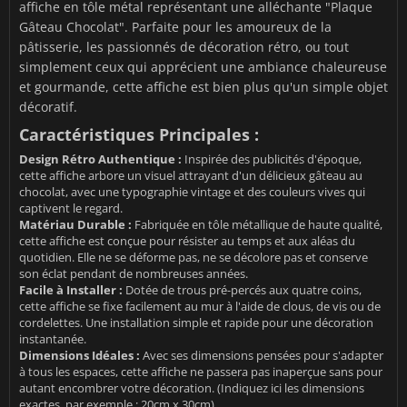
affiche en tôle métal représentant une alléchante "Plaque
Gâteau Chocolat". Parfaite pour les amoureux de la
pâtisserie, les passionnés de décoration rétro, ou tout
simplement ceux qui apprécient une ambiance chaleureuse
et gourmande, cette affiche est bien plus qu'un simple objet
décoratif.
Caractéristiques Principales :
Design Rétro Authentique :
Inspirée des publicités d'époque,
cette affiche arbore un visuel attrayant d'un délicieux gâteau au
chocolat, avec une typographie vintage et des couleurs vives qui
captivent le regard.
Matériau Durable :
Fabriquée en tôle métallique de haute qualité,
cette affiche est conçue pour résister au temps et aux aléas du
quotidien. Elle ne se déforme pas, ne se décolore pas et conserve
son éclat pendant de nombreuses années.
Facile à Installer :
Dotée de trous pré-percés aux quatre coins,
cette affiche se fixe facilement au mur à l'aide de clous, de vis ou de
cordelettes. Une installation simple et rapide pour une décoration
instantanée.
Dimensions Idéales :
Avec ses dimensions pensées pour s'adapter
à tous les espaces, cette affiche ne passera pas inaperçue sans pour
autant encombrer votre décoration. (Indiquez ici les dimensions
exactes, par exemple : 20cm x 30cm)