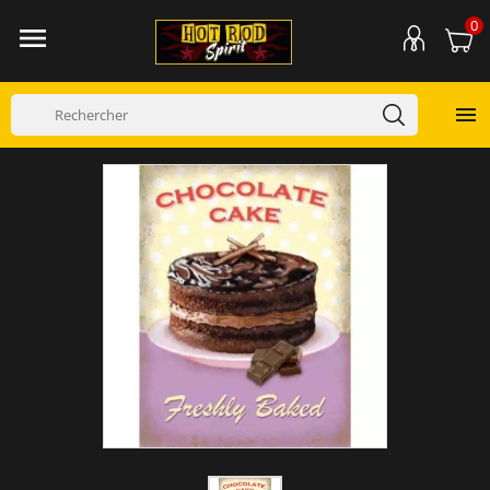
0

