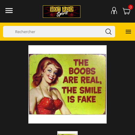
0

