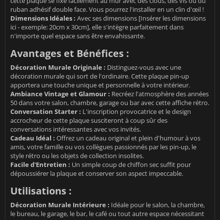
cette plaque se fixe facilement au mur avec des clous, des vis ou du
ruban adhésif double face. Vous pourrez l'installer en un clin d'œil !
Dimensions Idéales :
Avec ses dimensions [Insérer les dimensions
ici - exemple: 20cm x 30cm], elle s'intègre parfaitement dans
n'importe quel espace sans être envahissante.
Avantages et Bénéfices :
Décoration Murale Originale :
Distinguez-vous avec une
décoration murale qui sort de l'ordinaire. Cette plaque pin-up
apportera une touche unique et personnelle à votre intérieur.
Ambiance Vintage et Glamour :
Recréez l'atmosphère des années
50 dans votre salon, chambre, garage ou bar avec cette affiche rétro.
Conversation Starter :
L'inscription provocatrice et le design
accrocheur de cette plaque susciteront à coup sûr des
conversations intéressantes avec vos invités.
Cadeau Idéal :
Offrez un cadeau original et plein d'humour à vos
amis, votre famille ou vos collègues passionnés par les pin-up, le
style rétro ou les objets de collection insolites.
Facile d'Entretien :
Un simple coup de chiffon sec suffit pour
dépoussiérer la plaque et conserver son aspect impeccable.
Utilisations :
Décoration Murale Intérieure :
Idéale pour le salon, la chambre,
le bureau, le garage, le bar, le café ou tout autre espace nécessitant