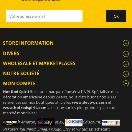
STORE INFORMATION
DIVERS
WHOLESALE ET MARKETPLACES
NOTRE SOCIÉTÉ
MON COMPTE
Hot Rod Spirit®
est une marque déposée à l’INPI. Spécialiste de la
décoration américaine depuis 24 ans, nous distribuons nos 8 000
références sur nos boutiques officielles
www.deco-us.com
et
www.hotrodspirit.com
, ainsi que sur les plus grandes places de
marché mondiales :
Amazon,
eBay,
Cdiscount,
Rakuten, Kaufland, Emag, Fruugo, Etsy et Vinted
. En achetant