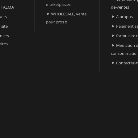
marketplaces
sur ALMA
de-ventes
WHOLESALE, vente

vers
A propos

pour pros !!
 site
Paiement sé

niers
formulaire 

ires
Médiation d

consommatio
Contactez-
