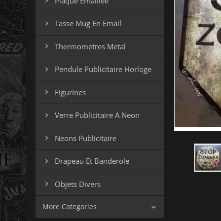
Plaque Emaillee

Tasse Mug En Email

Thermometres Metal

Pendule Publicitaire Horloge

Figurines

Verre Publicitaire A Neon

Neons Publicitaire

Drapeau Et Banderole

Objets Divers

More Categories
