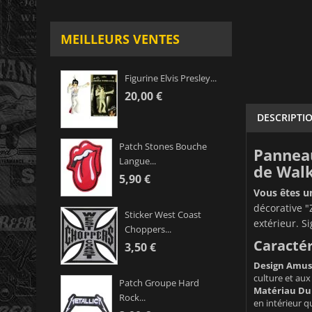
MEILLEURS VENTES
Figurine Elvis Presley...
20,00 €
DESCRIPTI
Patch Stones Bouche
Panneau
Langue...
de Wal
5,90 €
Vous êtes un
décorative "
Sticker West Coast
extérieur. S
Choppers...
Caractér
3,50 €
Design Amus
culture et aux
Patch Groupe Hard
Matériau Du
Rock...
en intérieur q