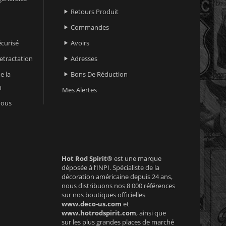
Retours Produit

Commandes

curisé
Avoirs

retractation
Adresses

e la
Bons De Réduction

n
Mes Alertes
nous
Hot Rod Spirit®
est une marque
déposée à l’INPI. Spécialiste de la
décoration américaine depuis 24 ans,
nous distribuons nos 8 000 références
sur nos boutiques officielles
www.deco-us.com
et
www.hotrodspirit.com
, ainsi que
sur les plus grandes places de marché