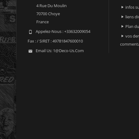
4 Rue Du Moulin
infos 

70700 Choye
liens di

France
Plan du

Appelez-Nous :
+33632009054

vos der

Fax :
/ SIRET : 49781847600010
commenta
Email Us:
1@deco-Us.com
