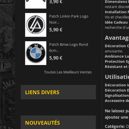
3,90 €
Dimensions I
restant discret
Installation 
Patch Linkin Park Logo
Vis et cheville
Idée Cadeau 
Noir...
recherche d'u
5,90 €
Avantage
Patch Bmw Logo Rond
Décoration O
6cm...
amusante.
Ambiance Lud
5,90 €
Protection S
Résistant et
Toutes Les Meilleurs Ventes
Utilisati
Décoration I
Décoration E
LIENS DIVERS
Signalisatio
Accessoire d
Ne laissez 
ajoutez une 
NOUVEAUTÉS
Catégorie:
D