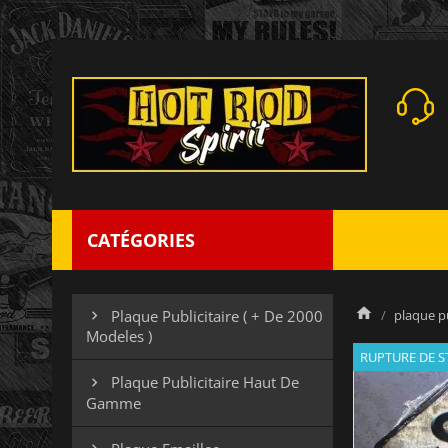
CATÉGORIES
plaque pu
Plaque Publicitaire ( + De 2000

Modeles )
RUPTURE DE 
Plaque Publicitaire Haut De

Gamme