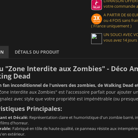
LIVRAISON OFFERT
votre commande at
A PARTIR DE 60 
ou 4 FOIS sans frais
( France uniquement )
UN SOUCI AVEC 
vous avez 14 jours
ON
DÉTAILS DU PRODUIT
 "Zone Interdite aux Zombies" - Déco Am
king Dead
 fan inconditionnel de l'univers des zombies, de Walking Dead et
Zone Interdite aux Zombies" est l'accessoire parfait pour ajouter un
ignalez avec style que votre propriété est impénétrable (ou presqu
istiques Principales:
ant et Décalé:
Représentation claire et humoristique d'un zombie barré, in
 films d'horreur.
rable:
Fabriqué en tôle de haute qualité, ce panneau résiste aux intempérie
u'en extérieur.