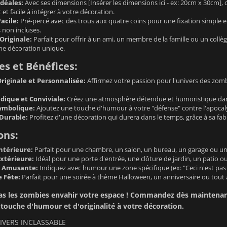
déales:
Avec ses dimensions [Insérer les dimensions ici - ex: 20cm x 30cm],
 et facile à intégrer à votre décoration.
Facile:
Pré-percé avec des trous aux quatre coins pour une fixation simple et 
s non incluses.
Originale:
Parfait pour offrir à un ami, un membre de la famille ou un coll
ne décoration unique.
s et Bénéfices:
riginale et Personnalisée:
Affirmez votre passion pour l'univers des zom
ique et Conviviale:
Créez une atmosphère détendue et humoristique dans
ymbolique:
Ajoutez une touche d'humour à votre "défense" contre l'apocalyp
 Durable:
Profitez d'une décoration qui durera dans le temps, grâce à sa fabr
ons:
ntérieure:
Parfait pour une chambre, un salon, un bureau, un garage ou une
xtérieure:
Idéal pour une porte d'entrée, une clôture de jardin, un patio ou
n Amusante:
Indiquez avec humour une zone spécifique (ex: "Ceci n'est pas 
e Fête:
Parfait pour une soirée à thème Halloween, un anniversaire ou tout
pas les zombies envahir votre espace ! Commandez dès maintenan
touche d'humour et d'originalité à votre décoration.
IVERS INCLASSABLE