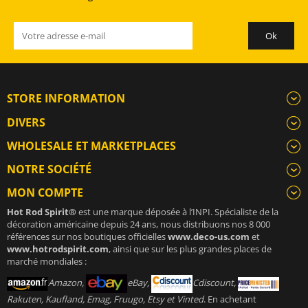
STORE INFORMATION
DIVERS
WHOLESALE ET MARKETPLACES
NOTRE SOCIÉTÉ
MON COMPTE
Hot Rod Spirit®
est une marque déposée à l’INPI. Spécialiste de la
décoration américaine depuis 24 ans, nous distribuons nos 8 000
références sur nos boutiques officielles
www.deco-us.com
et
www.hotrodspirit.com
, ainsi que sur les plus grandes places de
marché mondiales :
Amazon,
eBay,
Cdiscount,
Rakuten, Kaufland, Emag, Fruugo, Etsy et Vinted
. En achetant