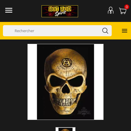
0

