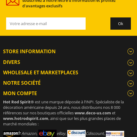
souscrivez à notre lettre d'information et profitez
d'avantages exclusifs
STORE INFORMATION
DIVERS
WHOLESALE ET MARKETPLACES
NOTRE SOCIÉTÉ
MON COMPTE
Hot Rod Spirit®
est une marque déposée à l’INPI. Spécialiste de la
décoration américaine depuis 24 ans, nous distribuons nos 8 000
références sur nos boutiques officielles
www.deco-us.com
et
www.hotrodspirit.com
, ainsi que sur les plus grandes places de
marché mondiales :
Amazon,
eBay,
Cdiscount,