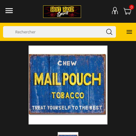
0

