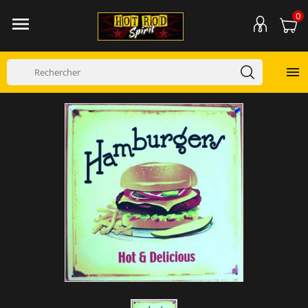
0

