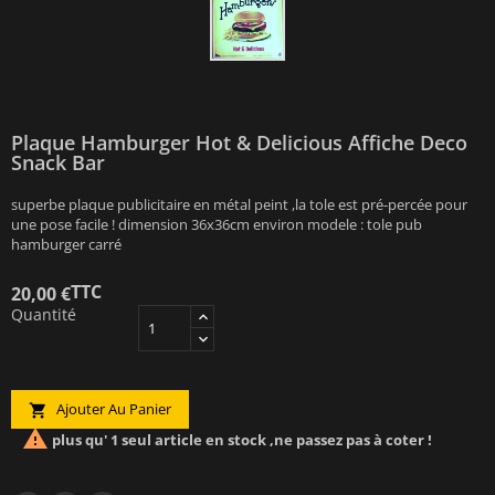
Plaque Hamburger Hot & Delicious Affiche Deco
Snack Bar
superbe plaque publicitaire en métal peint ,la tole est pré-percée pour
une pose facile ! dimension 36x36cm environ modele : tole pub
hamburger carré
TTC
20,00 €
Quantité
Ajouter Au Panier


plus qu' 1 seul article en stock ,ne passez pas à coter !