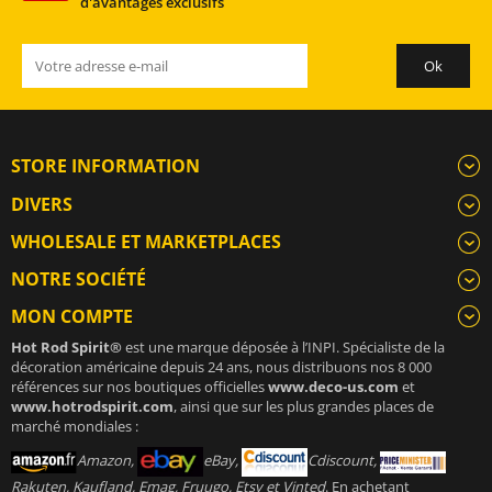
d'avantages exclusifs
STORE INFORMATION
DIVERS
WHOLESALE ET MARKETPLACES
NOTRE SOCIÉTÉ
MON COMPTE
Hot Rod Spirit®
est une marque déposée à l’INPI. Spécialiste de la
décoration américaine depuis 24 ans, nous distribuons nos 8 000
références sur nos boutiques officielles
www.deco-us.com
et
www.hotrodspirit.com
, ainsi que sur les plus grandes places de
marché mondiales :
Amazon,
eBay,
Cdiscount,
Rakuten, Kaufland, Emag, Fruugo, Etsy et Vinted
. En achetant