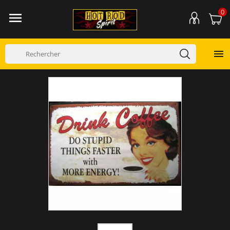
0

