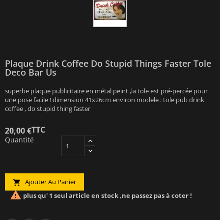
Plaque Drink Coffee Do Stupid Things Faster Tole
Deco Bar Us
superbe plaque publicitaire en métal peint ,la tole est pré-percée pour
une pose facile ! dimension 41x26cm environ modele : tole pub drink
coffee , do stupid thing faster
TTC
20,00 €
Quantité
Ajouter Au Panier


plus qu' 1 seul article en stock ,ne passez pas à coter !