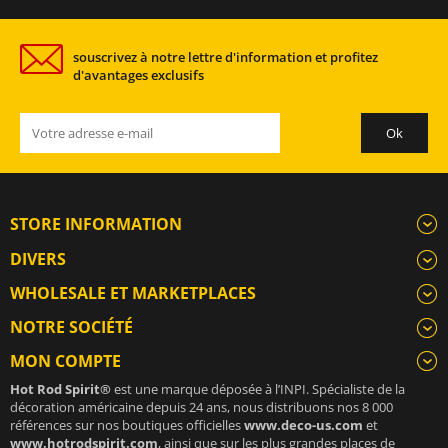
souscrivez à notre lettre d'information et profitez
d'avantages exclusifs
STORE INFORMATION
DIVERS
WHOLESALE ET MARKETPLACES
NOTRE SOCIÉTÉ
MON COMPTE
Hot Rod Spirit®
est une marque déposée à l’INPI. Spécialiste de la
décoration américaine depuis 24 ans, nous distribuons nos 8 000
références sur nos boutiques officielles
www.deco-us.com
et
www.hotrodspirit.com
, ainsi que sur les plus grandes places de