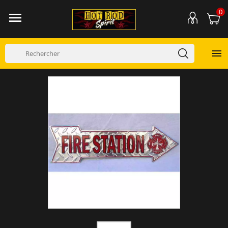
0

