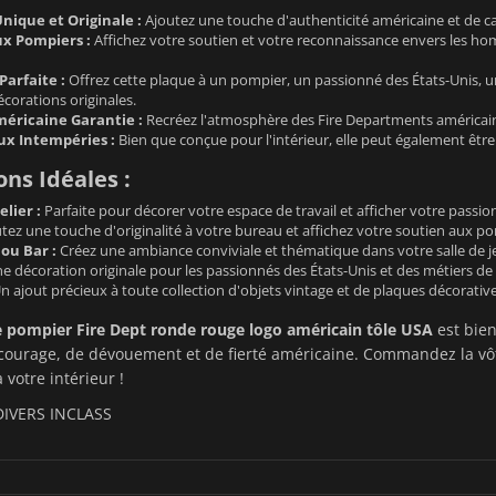
nique et Originale :
Ajoutez une touche d'authenticité américaine et de car
 Pompiers :
Affichez votre soutien et votre reconnaissance envers les hom
Parfaite :
Offrez cette plaque à un pompier, un passionné des États-Unis, u
écorations originales.
éricaine Garantie :
Recréez l'atmosphère des Fire Departments américain
ux Intempéries :
Bien que conçue pour l'intérieur, elle peut également être 
ons Idéales :
lier :
Parfaite pour décorer votre espace de travail et afficher votre passion 
tez une touche d'originalité à votre bureau et affichez votre soutien aux po
 ou Bar :
Créez une ambiance conviviale et thématique dans votre salle de j
e décoration originale pour les passionnés des États-Unis et des métiers de l
n ajout précieux à toute collection d'objets vintage et de plaques décorativ
 pompier Fire Dept ronde rouge logo américain tôle USA
est bien
courage, de dévouement et de fierté américaine. Commandez la vôt
 votre intérieur !
DIVERS INCLASS