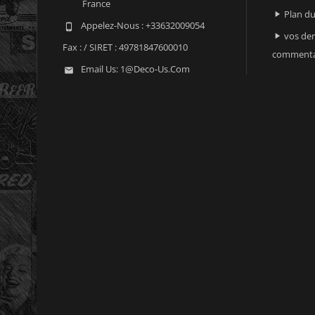
France
Plan du

Appelez-Nous :
+33632009054

vos der

Fax :
/ SIRET : 49781847600010
commenta
Email Us:
1@deco-Us.com
