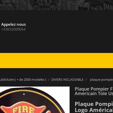
Appelez nous
+33632009054
blicitaire ( + de 2000 modeles )
DIVERS INCLASSABLE
plaque pompier
Plaque Pompier F
Americain Tole U
Plaque Pompi
Logo América