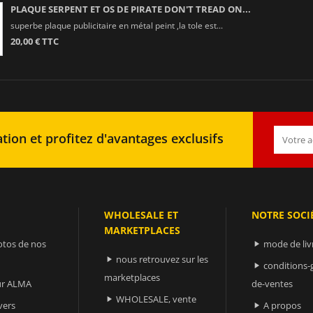
PLAQUE SERPENT ET OS DE PIRATE DON'T TREAD ON...
superbe plaque publicitaire en métal peint ,la tole est...
20,00 € TTC
tion et profitez d'avantages exclusifs
WHOLESALE ET
NOTRE SOCI
MARKETPLACES
otos de nos
mode de liv

nous retrouvez sur les

conditions-

marketplaces
sur ALMA
de-ventes
WHOLESALE, vente

vers
A propos
