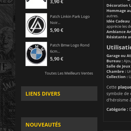
3,90 €
Décoration U
Hommage aux
autres.
Patch Linkin Park Logo
Idée Cadeau 
Noir...
apprécie les d
5,90 €
Ambiance Am
Résistante a
Patch Bmw Logo Rond
Utilisati
6cm...
Garage ou Ate
5,90 €
Bureau :
Ajou
Salle de Jeux
Chambre :
Un
Toutes Les Meilleurs Ventes
Collection :
U
Cette
plaque
LIENS DIVERS
symbole de 
d'héroïsme à
Catégorie :
NOUVEAUTÉS