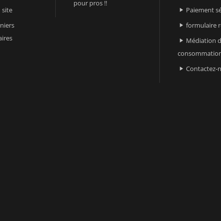
pour pros !!
 site
Paiement sé

niers
formulaire 

ires
Médiation d

consommatio
Contactez-
