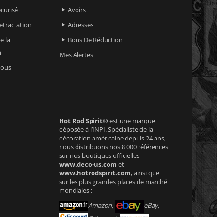
curisé
Avoirs

retractation
Adresses

e la
Bons De Réduction

n
Mes Alertes
nous
Hot Rod Spirit®
est une marque
déposée à l’INPI. Spécialiste de la
décoration américaine depuis 24 ans,
nous distribuons nos 8 000 références
sur nos boutiques officielles
www.deco-us.com
et
www.hotrodspirit.com
, ainsi que
sur les plus grandes places de marché
mondiales :
Amazon,
eBay,