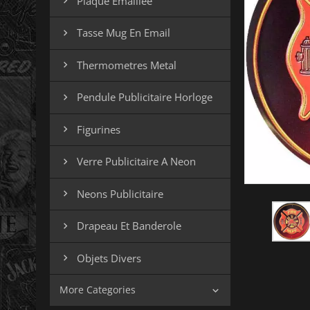
Plaque Emaillee

Tasse Mug En Email

Thermometres Metal

Pendule Publicitaire Horloge

Figurines

Verre Publicitaire A Neon

Neons Publicitaire

Drapeau Et Banderole

Objets Divers

More Categories
