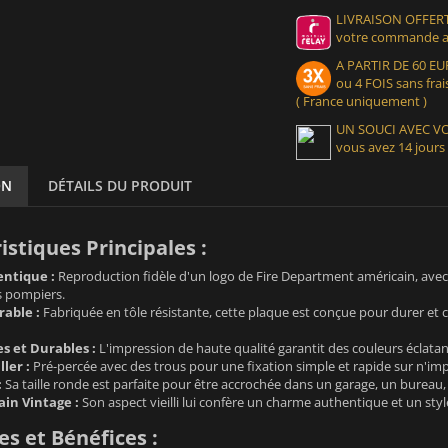
LIVRAISON OFFERT
votre commande at
A PARTIR DE 60 
ou 4 FOIS sans frais
( France uniquement )
UN SOUCI AVEC 
vous avez 14 jours
ON
DÉTAILS DU PRODUIT
istiques Principales :
ntique :
Reproduction fidèle d'un logo de Fire Department américain, avec l
s pompiers.
able :
Fabriquée en tôle résistante, cette plaque est conçue pour durer e
s et Durables :
L'impression de haute qualité garantit des couleurs éclatan
ller :
Pré-percée avec des trous pour une fixation simple et rapide sur n'impo
:
Sa taille ronde est parfaite pour être accrochée dans un garage, un bureau
ain Vintage :
Son aspect vieilli lui confère un charme authentique et un styl
s et Bénéfices :