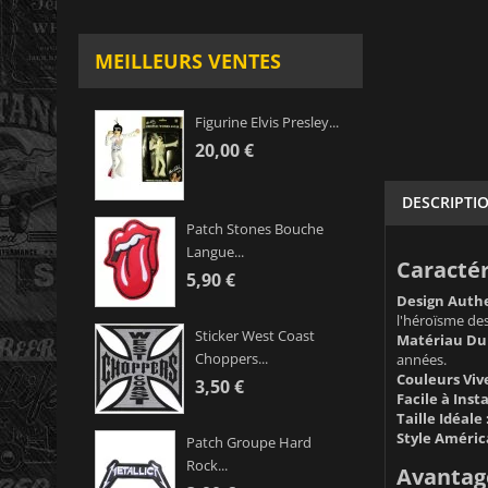
MEILLEURS VENTES
Figurine Elvis Presley...
20,00 €
DESCRIPTI
Patch Stones Bouche
Langue...
Caractér
5,90 €
Design Authe
l'héroïsme de
Sticker West Coast
Matériau Dur
Choppers...
années.
Couleurs Vive
3,50 €
Facile à Insta
Taille Idéale 
Style Améric
Patch Groupe Hard
Rock...
Avantage