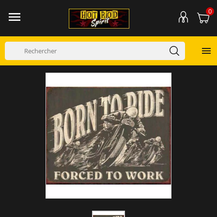
0

