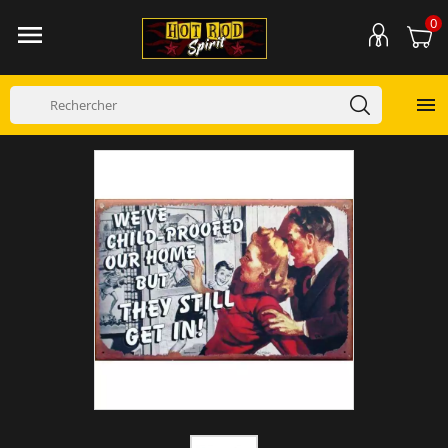
0

