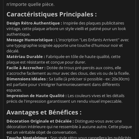
n'importe quelle pièce.
Caractéristiques Principales :
Design Rétro Authentique :
Inspirée des plaques publicitaires
vintage, cette plaque arbore un style vieilli et patiné pour un look
authentique.
Message Humoristique :
L'inscription "Les Enfants Arrivent" avec
une typographie soignée apporte une touche d'humour noir et
décalé.
Matériau Durable :
Fabriquée en tôle de haute qualité, cette
plaque est résistante et conçue pour durer.
Facile à Accrocher :
Dotée de trous pré-percés aux coins, elle
s'accroche facilement au mur avec des clous, des vis ou de la ficelle.
Dimensions Idéales :
Sa taille (à préciser si possible - ex: 20x30cm)
est parfaite pour s'intégrer harmonieusement dans différents
espaces.
Impression de Haute Qualité :
Les couleurs vives et les détails
précis de l'impression garantissent un rendu visuel impeccable.
Avantages et Bénéfices :
Décoration Originale et Décalée :
Distinguez-vous avec une
décoration intérieure qui ne ressemble à aucune autre. Cette plaque
est un véritable objet de conversation.
Touche Nostalgique :
Son style rétro vous rappellera les publicités