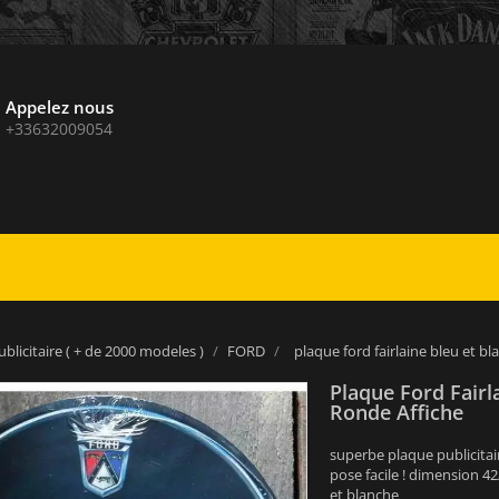
Appelez nous
+33632009054
blicitaire ( + de 2000 modeles )
FORD
plaque ford fairlaine bleu et b
Plaque Ford Fairl
Ronde Affiche
superbe plaque publicitair
pose facile ! dimension 4
et blanche