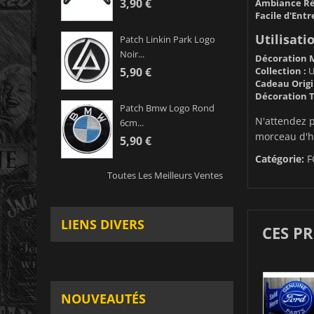
3,90 €
Ambiance Rét
Facile d'Entr
Utilisatio
Patch Linkin Park Logo
Noir...
Décoration M
Collection :
U
5,90 €
Cadeau Origi
Décoration 
Patch Bmw Logo Rond
N'attendez p
6cm...
morceau d'hi
5,90 €
Catégorie:
F
Toutes Les Meilleurs Ventes
LIENS DIVERS
CES P
NOUVEAUTÉS