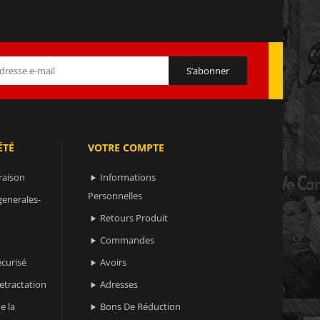
ÉTÉ
VOTRE COMPTE
raison
Informations

Personnelles
generales-
Retours Produit

Commandes

curisé
Avoirs

retractation
Adresses

e la
Bons De Réduction
