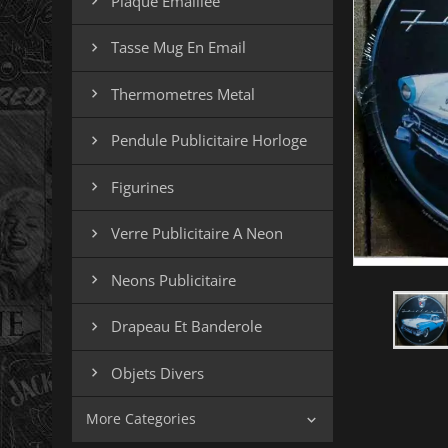
Plaque Emaillee

Tasse Mug En Email

Thermometres Metal

Pendule Publicitaire Horloge

Figurines

Verre Publicitaire A Neon

Neons Publicitaire

Drapeau Et Banderole

Objets Divers

More Categories
