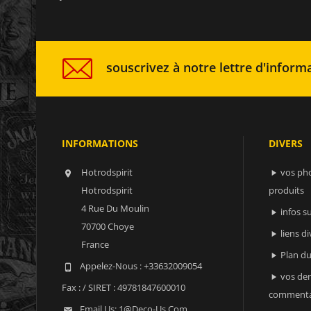
souscrivez à notre lettre d'informa
INFORMATIONS
DIVERS
Hotrodspirit
vos ph


Hotrodspirit
produits
4 Rue Du Moulin
infos 

70700 Choye
liens di

France
Plan du

Appelez-Nous :
+33632009054

vos der

Fax :
/ SIRET : 49781847600010
commenta
Email Us:
1@deco-Us.com
