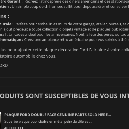
ro Garanti :
Recréez l'atmosphère des diners américains et des stations-s
etien :
Un simple coup de chiffon sec suffit pour dépoussiérer et conserver l'
ns :
urale :
Parfaite pour embellir les murs de votre garage, atelier, bureau, s
n ajout précieux à toute collection d'objets vintage et de plaques publicitai
nal :
Un cadeau idéal pour les anniversaires, Noël, la fête des pères, ou tout
Thématique :
Créez une ambiance rétro américaine pour vos soirées à thè
lus pour ajouter cette plaque décorative Ford Fairlaine à votre col
stoire automobile chez vous.
ORD
RODUITS SONT SUSCEPTIBLES DE VOUS IN
PLAQUE FORD DOUBLE FACE GENUINE PARTS SOLD HERE...
Superbe plaque publicitaire en métal peint ,la tôle est...
40,00 € TTC