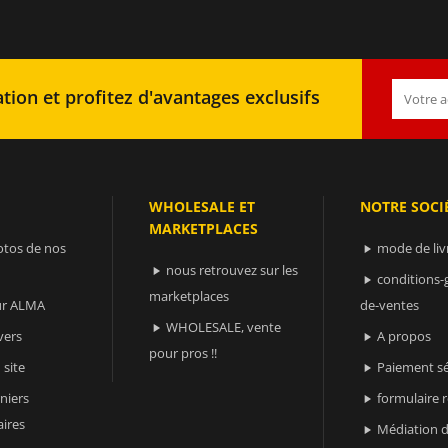
tion et profitez d'avantages exclusifs
WHOLESALE ET
NOTRE SOCI
MARKETPLACES
otos de nos
mode de liv

nous retrouvez sur les

conditions-

marketplaces
sur ALMA
de-ventes
WHOLESALE, vente

vers
A propos

pour pros !!
 site
Paiement sé

niers
formulaire 

ires
Médiation d
