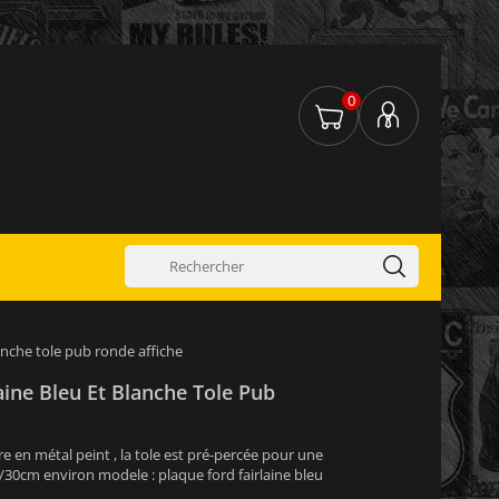
0
lanche tole pub ronde affiche
aine Bleu Et Blanche Tole Pub
e en métal peint , la tole est pré-percée pour une
2/30cm environ modele : plaque ford fairlaine bleu