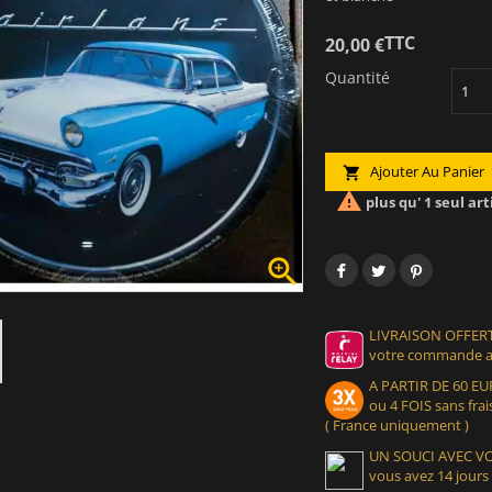
TTC
20,00 €
Quantité
Ajouter Au Panier


plus qu' 1 seul art

LIVRAISON OFFERT
votre commande at
A PARTIR DE 60 
ou 4 FOIS sans frais
( France uniquement )
UN SOUCI AVEC 
vous avez 14 jours