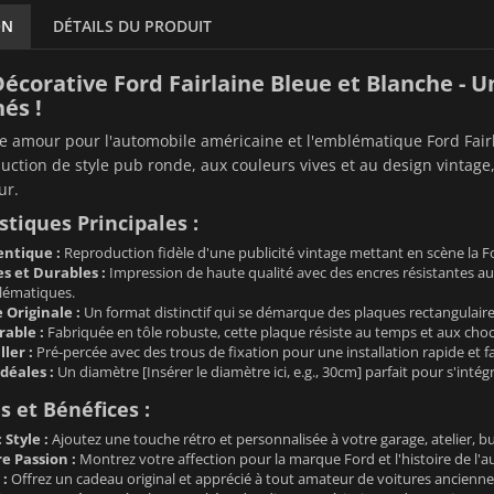
ON
DÉTAILS DU PRODUIT
écorative Ford Fairlaine Bleue et Blanche - U
és !
re amour pour l'automobile américaine et l'emblématique Ford Fairl
uction de style pub ronde, aux couleurs vives et au design vintage,
ur.
stiques Principales :
ntique :
Reproduction fidèle d'une publicité vintage mettant en scène la F
s et Durables :
Impression de haute qualité avec des encres résistantes au
lématiques.
Originale :
Un format distinctif qui se démarque des plaques rectangulaires 
able :
Fabriquée en tôle robuste, cette plaque résiste au temps et aux choc
ller :
Pré-percée avec des trous de fixation pour une installation rapide et fa
déales :
Un diamètre [Insérer le diamètre ici, e.g., 30cm] parfait pour s'in
 et Bénéfices :
Style :
Ajoutez une touche rétro et personnalisée à votre garage, atelier, 
e Passion :
Montrez votre affection pour la marque Ford et l'histoire de l'
 :
Offrez un cadeau original et apprécié à tout amateur de voitures anciennes