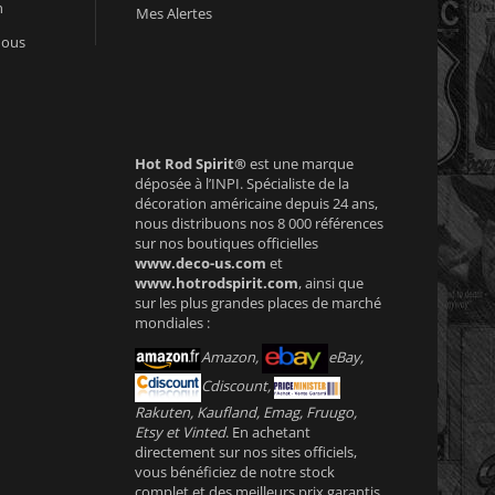
n
Mes Alertes
nous
Hot Rod Spirit®
est une marque
déposée à l’INPI. Spécialiste de la
décoration américaine depuis 24 ans,
nous distribuons nos 8 000 références
sur nos boutiques officielles
www.deco-us.com
et
www.hotrodspirit.com
, ainsi que
sur les plus grandes places de marché
mondiales :
Amazon,
eBay,
Cdiscount,
Rakuten, Kaufland, Emag, Fruugo,
Etsy et Vinted
. En achetant
directement sur nos sites officiels,
vous bénéficiez de notre stock
complet et des meilleurs prix garantis.