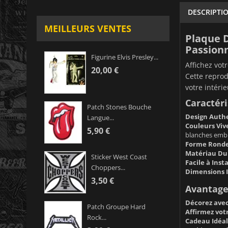
DESCRIPTI
MEILLEURS VENTES
Plaque D
Passionn
Figurine Elvis Presley...
Affichez vot
20,00 €
Cette reprod
votre intérie
Caractéri
Patch Stones Bouche
Design Authe
Langue...
Couleurs Vive
5,90 €
blanches emb
Forme Ronde 
Matériau Dur
Sticker West Coast
Facile à Insta
Choppers...
Dimensions I
3,50 €
Avantages
Décorez avec 
Patch Groupe Hard
Affirmez votr
Rock...
Cadeau Idéal