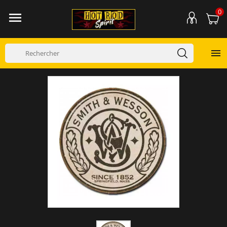
0

