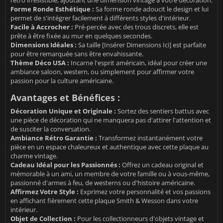
rétro irrésistible, ajoutant une dimension vintage à votre décoration.
Forme Ronde Esthétique :
Sa forme ronde adoucit le design et lui
permet de s'intégrer facilement à différents styles d'intérieur.
Facile à Accrocher :
Pré-percée avec des trous discrets, elle est
prête à être fixée au mur en quelques secondes.
Dimensions Idéales :
Sa taille [Insérer Dimensions Ici] est parfaite
pour être remarquée sans être envahissante.
Thème Déco USA :
Incarne l'esprit américain, idéal pour créer une
ambiance saloon, western, ou simplement pour affirmer votre
passion pour la culture américaine.
Avantages et Bénéfices :
Décoration Unique et Originale :
Sortez des sentiers battus avec
une pièce de décoration qui ne manquera pas d'attirer l'attention et
de susciter la conversation.
Ambiance Rétro Garantie :
Transformez instantanément votre
pièce en un espace chaleureux et authentique avec cette plaque au
charme vintage.
Cadeau Idéal pour les Passionnés :
Offrez un cadeau original et
mémorable à un ami, un membre de votre famille ou à vous-même,
passionné d'armes à feu, de westerns ou d'histoire américaine.
Affirmez Votre Style :
Exprimez votre personnalité et vos passions
en affichant fièrement cette plaque Smith & Wesson dans votre
intérieur.
Objet de Collection :
Pour les collectionneurs d'objets vintage et