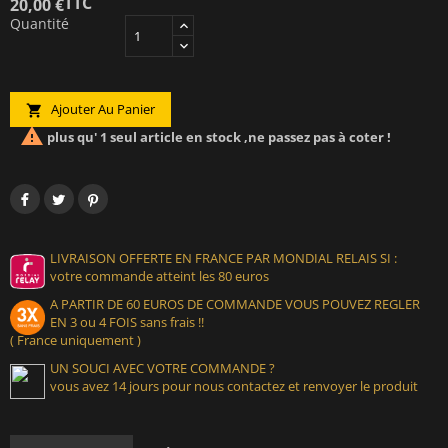
TTC
20,00 €
Quantité
Ajouter Au Panier


plus qu' 1 seul article en stock ,ne passez pas à coter !
LIVRAISON OFFERTE EN FRANCE PAR MONDIAL RELAIS SI :
votre commande atteint les 80 euros
A PARTIR DE 60 EUROS DE COMMANDE VOUS POUVEZ REGLER
EN 3 ou 4 FOIS sans frais !!
( France uniquement )
UN SOUCI AVEC VOTRE COMMANDE ?
vous avez 14 jours pour nous contactez et renvoyer le produit