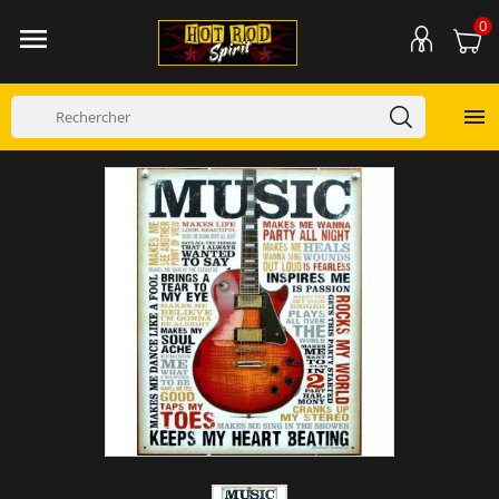
0

