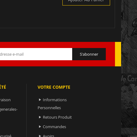
ÉTÉ
VOTRE COMPTE
raison
Informations

Personnelles
generales-
Retours Produit

Commandes

curisé
Avoirs
