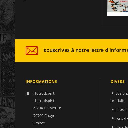
souscrivez à notre lettre d'informa
INFORMATIONS
DIVERS
Hotrodspirit
vos ph


Hotrodspirit
produits
4 Rue Du Moulin
infos 

70700 Choye
liens di

France
Plan du
