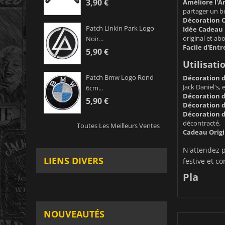
3,90 €
Améliore l'A
partager un 
Décoration O
Patch Linkin Park Logo
Idée Cadeau 
original et ab
Noir...
Facile d'Entr
5,90 €
Utilisatio
Patch Bmw Logo Rond
Décoration d
Jack Daniel's, e
6cm...
Décoration d
5,90 €
Décoration de
Décoration d
décontracté.
Toutes Les Meilleurs Ventes
Cadeau Origi
N'attendez p
LIENS DIVERS
festive et co
Pla
NOUVEAUTÉS