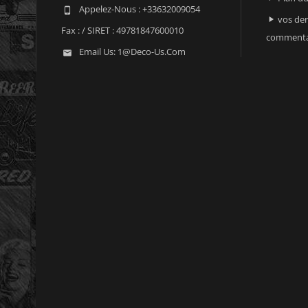
Appelez-Nous :
+33632009054

vos der

Fax :
/ SIRET : 49781847600010
commenta
Email Us:
1@deco-Us.com
