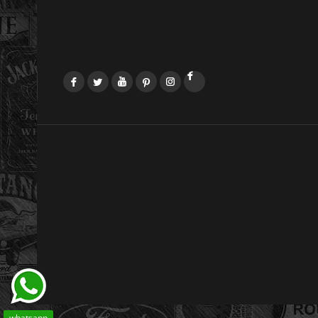
Facebook
Twitter
YouTube
Pinterest
Instagram
LinkedIn
whatsapp