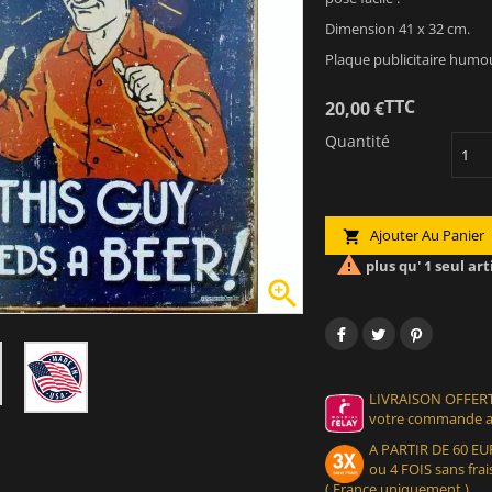
Dimension 41 x 32 cm.
Plaque publicitaire humour
TTC
20,00 €
Quantité
Ajouter Au Panier


plus qu' 1 seul art

LIVRAISON OFFERT
votre commande at
A PARTIR DE 60 
ou 4 FOIS sans frais
( France uniquement )