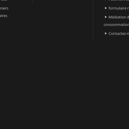
niers
formulaire 

ires
Médiation d

consommatio
Contactez-
