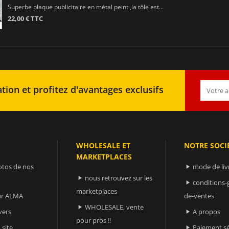
Superbe plaque publicitaire en métal peint ,la tôle est...
22,00 € TTC
tion et profitez d'avantages exclusifs
WHOLESALE ET
NOTRE SOCI
MARKETPLACES
otos de nos
mode de liv

nous retrouvez sur les

conditions-

marketplaces
sur ALMA
de-ventes
WHOLESALE, vente

vers
A propos

pour pros !!
 site
Paiement sé
