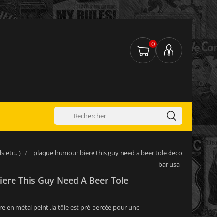
0
 etc.. )
plaque humour biere this guy need a beer tole deco
bar usa
ere This Guy Need A Beer Tole
re en métal peint ,la tôle est pré-percée pour une