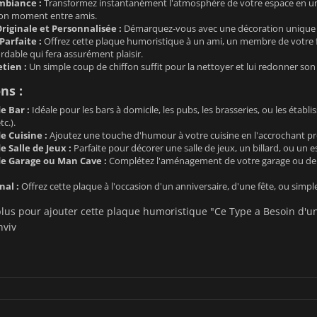
mbiance :
Transformez instantanément l'atmosphère de votre espace en un li
bon moment entre amis.
riginale et Personnalisée :
Démarquez-vous avec une décoration unique qui
Parfaite :
Offrez cette plaque humoristique à un ami, un membre de votre f
ordable qui fera assurément plaisir.
etien :
Un simple coup de chiffon suffit pour la nettoyer et lui redonner son 
ns :
e Bar :
Idéale pour les bars à domicile, les pubs, les brasseries, ou les ét
tc.).
e Cuisine :
Ajoutez une touche d'humour à votre cuisine en l'accrochant prè
 Salle de Jeux :
Parfaite pour décorer une salle de jeux, un billard, ou un 
e Garage ou Man Cave :
Complétez l'aménagement de votre garage ou de v
nal :
Offrez cette plaque à l'occasion d'un anniversaire, d'une fête, ou simpl
lus pour ajouter cette plaque humoristique "Ce Type a Besoin d'une
nviv