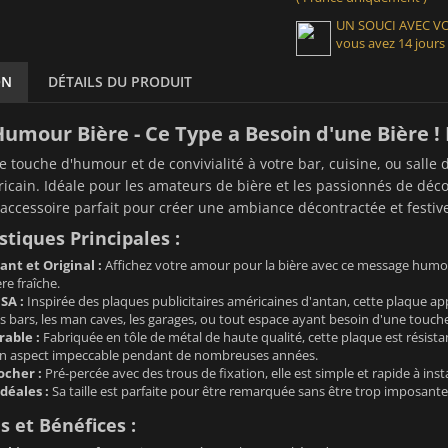
UN SOUCI AVEC 
vous avez 14 jours
ON
DÉTAILS DU PRODUIT
umour Bière - Ce Type a Besoin d'une Bière !
 touche d'humour et de convivialité à votre bar, cuisine, ou salle 
icain. Idéale pour les amateurs de bière et les passionnés de déco
 l'accessoire parfait pour créer une ambiance décontractée et festiv
stiques Principales :
nt et Original :
Affichez votre amour pour la bière avec ce message humor
e fraîche.
SA :
Inspirée des plaques publicitaires américaines d'antan, cette plaque a
es bars, les man caves, les garages, ou tout espace ayant besoin d'une touche
able :
Fabriquée en tôle de métal de haute qualité, cette plaque est résista
n aspect impeccable pendant de nombreuses années.
ocher :
Pré-percée avec des trous de fixation, elle est simple et rapide à inst
déales :
Sa taille est parfaite pour être remarquée sans être trop imposante 
 et Bénéfices :