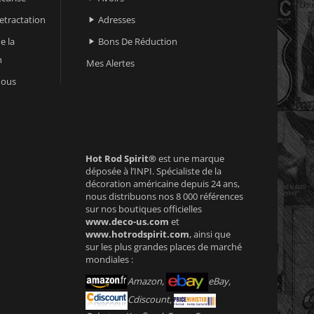
retractation
Adresses

e la
Bons De Réduction

n
Mes Alertes
nous
Hot Rod Spirit®
est une marque
déposée à l’INPI. Spécialiste de la
décoration américaine depuis 24 ans,
nous distribuons nos 8 000 références
sur nos boutiques officielles
www.deco-us.com
et
www.hotrodspirit.com
, ainsi que
sur les plus grandes places de marché
mondiales :
Amazon,
eBay,
Cdiscount,