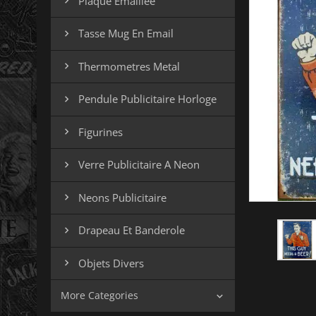
Plaque Emaillee

Tasse Mug En Email

Thermometres Metal

Pendule Publicitaire Horloge

Figurines

Verre Publicitaire A Neon

Neons Publicitaire

Drapeau Et Banderole

Objets Divers

More Categories
