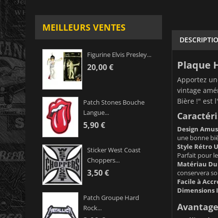
MEILLEURS VENTES
DESCRIPTI
Figurine Elvis Presley...
Plaque H
20,00 €
Apportez une
vintage amér
Bière !" est
Patch Stones Bouche
Langue...
Caractéri
5,90 €
Design Amusa
une bonne bièr
Style Rétro U
Sticker West Coast
Parfait pour l
Choppers...
Matériau Dur
3,50 €
conservera so
Facile à Accr
Dimensions I
Patch Groupe Hard
Avantages
Rock...