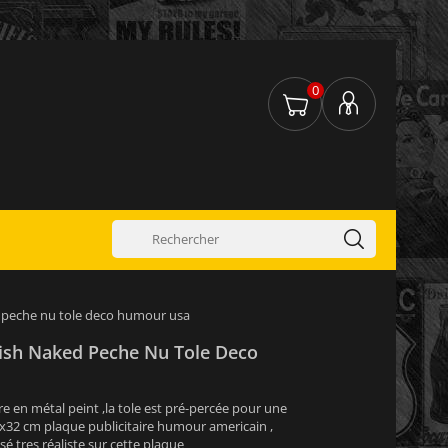
0
 peche nu tole deco humour usa
ish Naked Peche Nu Tole Deco
re en métal peint ,la tole est pré-percée pour une
1x32 cm plaque publicitaire humour americain ,
usé tres réaliste sur cette plaque