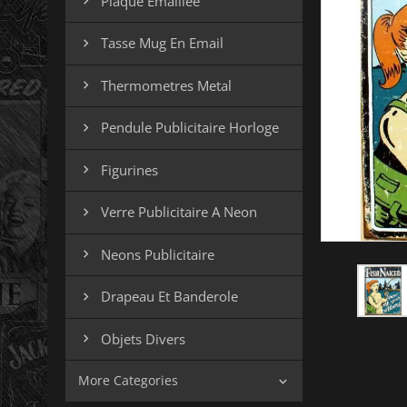
Plaque Emaillee

Tasse Mug En Email

Thermometres Metal

Pendule Publicitaire Horloge

Figurines

Verre Publicitaire A Neon

Neons Publicitaire

Drapeau Et Banderole

Objets Divers

More Categories
