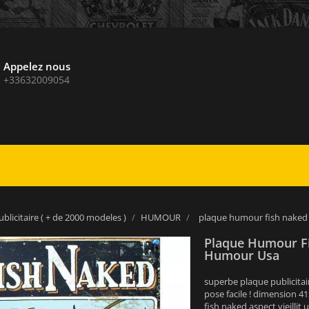
Appelez nous
+33632009054
blicitaire ( + de 2000 modeles )
HUMOUR
plaque humour fish naked
Plaque Humour F
Humour Usa
superbe plaque publicitai
pose facile ! dimension 4
fish naked aspect vieillit 