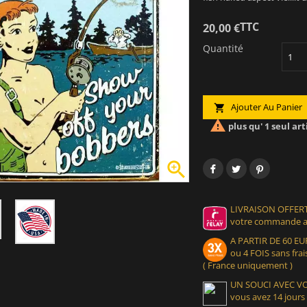
TTC
20,00 €
Quantité
Ajouter Au Panier


plus qu' 1 seul art

LIVRAISON OFFERT
votre commande at
A PARTIR DE 60 
ou 4 FOIS sans frais
( France uniquement )
UN SOUCI AVEC 
vous avez 14 jours