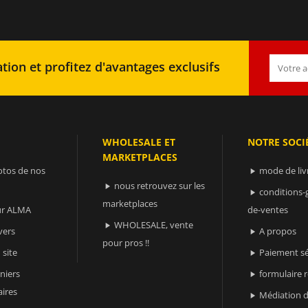
tion et profitez d'avantages exclusifs
WHOLESALE ET
NOTRE SOCI
MARKETPLACES
otos de nos
mode de liv

nous retrouvez sur les

conditions-

marketplaces
sur ALMA
de-ventes
WHOLESALE, vente

vers
A propos

pour pros !!
 site
Paiement sé

niers
formulaire 

ires
Médiation d
