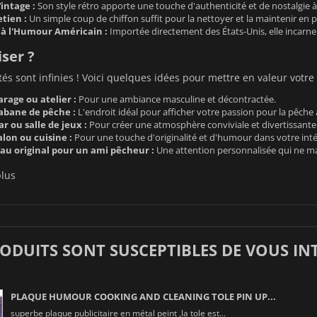
intage :
Son style rétro apporte une touche d'authenticité et de nostalgie à
etien :
Un simple coup de chiffon suffit pour la nettoyer et la maintenir en pa
l à l'Humour Américain :
Importée directement des États-Unis, elle incarne 
iser ?
ités sont infinies ! Voici quelques idées pour mettre en valeur vot
rage ou atelier :
Pour une ambiance masculine et décontractée.
abane de pêche :
L'endroit idéal pour afficher votre passion pour la pêch
r ou salle de jeux :
Pour créer une atmosphère conviviale et divertissante
lon ou cuisine :
Pour une touche d'originalité et d'humour dans votre inté
 original pour un ami pêcheur :
Une attention personnalisée qui ne ma
plus
RODUITS SONT SUSCEPTIBLES DE VOUS IN
PLAQUE HUMOUR COOKING AND CLEANING TOLE PIN UP...
superbe plaque publicitaire en métal peint ,la tole est...