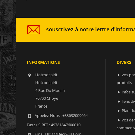
souscrivez à notre lettre d'informa
INFORMATIONS
DIVERS
Hotrodspirit
vos ph


Hotrodspirit
produits
4 Rue Du Moulin
infos 

70700 Choye
liens di

France
Plan du

Appelez-Nous :
+33632009054

vos der

Fax :
/ SIRET : 49781847600010
commenta
Email Us:
1@deco-Us.com
