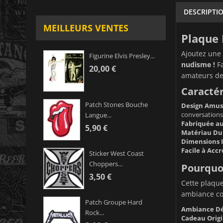
DESCRIPTI
MEILLEURS VENTES
Plaque 
Ajoutez une 
Figurine Elvis Presley...
nudisme !
Fa
20,00 €
amateurs de 
Caractér
Patch Stones Bouche
Design Amusa
conversations
Langue...
Fabriquée au
5,90 €
Matériau Dur
Dimensions I
Facile à Accr
Sticker West Coast
Choppers...
Pourquoi
3,50 €
Cette plaque
ambiance con
Patch Groupe Hard
Ambiance Dé
Rock...
Cadeau Origi