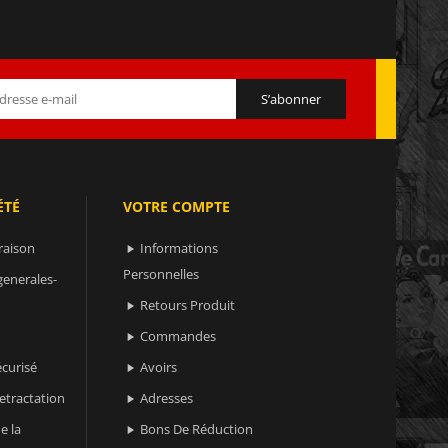
ÉTÉ
VOTRE COMPTE
raison
Informations

Personnelles
generales-
Retours Produit

Commandes

curisé
Avoirs

retractation
Adresses

e la
Bons De Réduction
