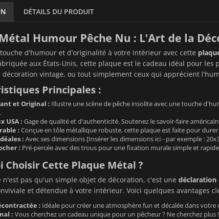
ON
DÉTAILS DU PRODUIT
Métal Humour Pêche Nu : L'Art de la Dé
touche d'humour et d'originalité à votre intérieur avec cette
plaque
briquée aux États-Unis, cette plaque est le cadeau idéal pour les 
décoration vintage, ou tout simplement ceux qui apprécient l'hum
istiques Principales :
nt et Original :
Illustre une scène de pêche insolite avec une touche d'humou
.
x USA :
Gage de qualité et d'authenticité. Soutenez le savoir-faire américain
able :
Conçue en tôle métallique robuste, cette plaque est faite pour durer. 
déales :
Avec ses dimensions [Insérer les dimensions ici - par exemple : 20x3
ocher :
Pré-percée avec des trous pour une fixation murale simple et rapide. V
 Choisir Cette Plaque Métal ?
 n'est pas qu'un simple objet de décoration, c'est une
déclaration
viviale et détendue à votre intérieur. Voici quelques avantages clé
contractée :
Idéale pour créer une atmosphère fun et décalée dans votre 
nal :
Vous cherchez un cadeau unique pour un pêcheur ? Ne cherchez plus ! 