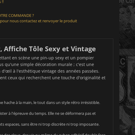
 !!
VOTRE COMMANDE ?
 pour nous contactez et renvoyer le produit
 Affiche Tôle Sexy et Vintage
mettant en scène une pin-up sexy et un pompier
us qu'une simple décoration murale ; c'est une
 d'œil à l'esthétique vintage des années passées.
nt ceux qui recherchent une touche d'originalité et
ache à la main, le tout dans un style rétro irrésistible.
ster à l'épreuve du temps. Elle ne se déformera pas et
s espaces, sans être ni trop discrète ni trop imposante.
vec des clous, des vis ou même du ruban adhésif double face.