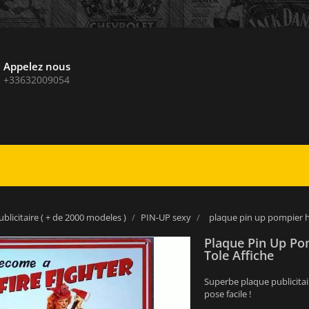
Appelez nous
+33632009054
blicitaire ( + de 2000 modeles )
PIN-UP sexy
plaque pin up pompier h
Plaque Pin Up Po
Tole Affiche
Superbe plaque publicitai
pose facile !