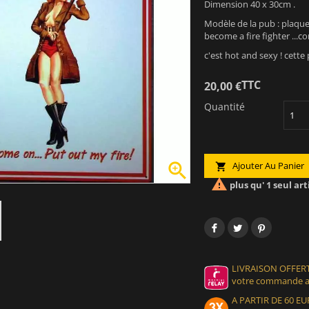
Dimension 40 x 30cm .
Modèle de la pub : plaque
become a fire fighter ...co
c'est hot and sexy ! cett
TTC
20,00 €
Quantité

Ajouter Au Panier


plus qu' 1 seul art
LIVRAISON OFFERT
votre commande at
A PARTIR DE 60 