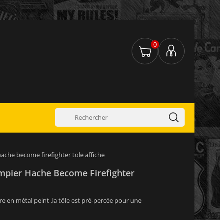
0
ache become firefighter tole affiche
mpier Hache Become Firefighter
re en métal peint ,la tôle est pré-percée pour une