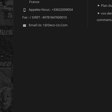
France
Plan du

Appelez-Nous :
+33632009054

vos der

Fax :
/ SIRET : 49781847600010
commenta
Email Us:
1@deco-Us.com
