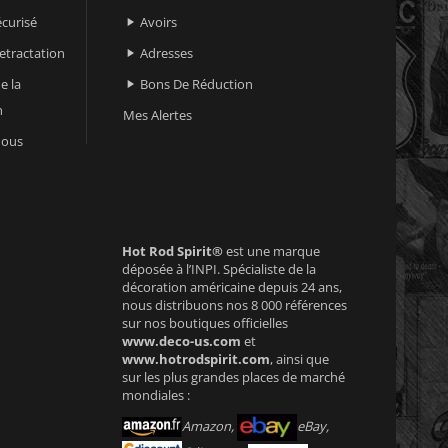
curisé
Avoirs

retractation
Adresses

e la
Bons De Réduction

n
Mes Alertes
nous
Hot Rod Spirit®
est une marque
déposée à l’INPI. Spécialiste de la
décoration américaine depuis 24 ans,
nous distribuons nos 8 000 références
sur nos boutiques officielles
www.deco-us.com
et
www.hotrodspirit.com
, ainsi que
sur les plus grandes places de marché
mondiales :
Amazon,
eBay,