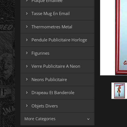
Plaque Emaillee

Tasse Mug En Email

Thermometres Metal

Pendule Publicitaire Horloge

Figurines

Verre Publicitaire A Neon

Neons Publicitaire

Drapeau Et Banderole

Objets Divers

More Categories
