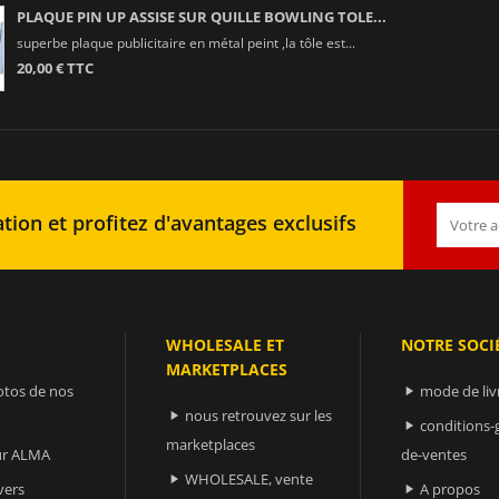
PLAQUE PIN UP ASSISE SUR QUILLE BOWLING TOLE...
superbe plaque publicitaire en métal peint ,la tôle est...
20,00 € TTC
tion et profitez d'avantages exclusifs
WHOLESALE ET
NOTRE SOCI
MARKETPLACES
otos de nos
mode de liv

nous retrouvez sur les

conditions-

marketplaces
sur ALMA
de-ventes
WHOLESALE, vente

vers
A propos
