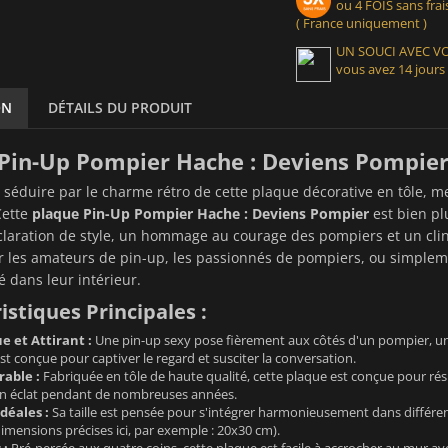
ou 4 FOIS sans frais
( France uniquement )
UN SOUCI AVEC 
vous avez 14 jours
ON
DÉTAILS DU PRODUIT
Pin-Up Pompier Hache : Deviens Pompier,
 séduire par le charme rétro de cette plaque décorative en tôle, 
Cette
plaque Pin-Up Pompier Hache : Deviens Pompier
est bien pl
claration de style, un hommage au courage des pompiers et un clin
r les amateurs de pin-up, les passionnés de pompiers, ou simpleme
é dans leur intérieur.
istiques Principales :
e et Attirant :
Une pin-up sexy pose fièrement aux côtés d'un pompier, une h
 est conçue pour captiver le regard et susciter la conversation.
able :
Fabriquée en tôle de haute qualité, cette plaque est conçue pour rési
n éclat pendant de nombreuses années.
déales :
Sa taille est pensée pour s'intégrer harmonieusement dans différent
dimensions précises ici, par exemple : 20x30 cm).
 :
Pré-percée aux quatre coins, cette plaque est facile à accrocher au mur a