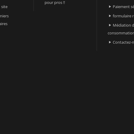
pour pros !!
 site
Paiement sé

niers
formulaire 

ires
Médiation d

consommatio
Contactez-
