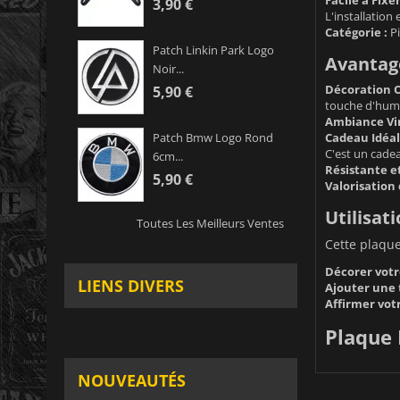
3,90 €
L'installation 
Catégorie :
Pi
Patch Linkin Park Logo
Avantage
Noir...
Décoration O
5,90 €
touche d'humou
Ambiance Vin
Cadeau Idéal
Patch Bmw Logo Rond
C'est un cadea
6cm...
Résistante e
5,90 €
Valorisation 
Utilisati
Toutes Les Meilleurs Ventes
Cette plaqu
Décorer votre
LIENS DIVERS
Ajouter une 
Affirmer votr
Plaque 
NOUVEAUTÉS