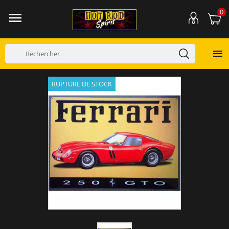
0


RUPTURE DE STOCK