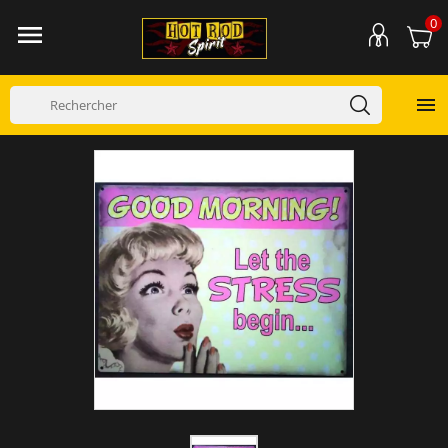
0

