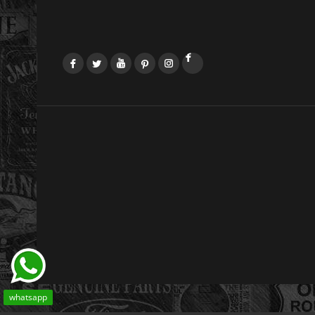
Facebook
Twitter
YouTube
Pinterest
Instagram
LinkedIn
whatsapp