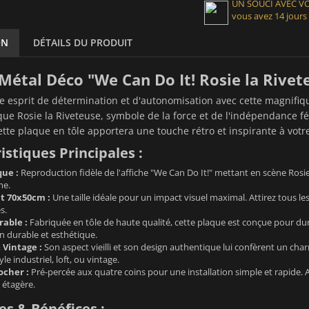
UN SOUCI AVEC 
vous avez 14 jours
ON
DÉTAILS DU PRODUIT
Métal Déco "We Can Do It! Rosie la Rive
re esprit de détermination et d'autonomisation avec cette magnifi
ue Rosie la Riveteuse, symbole de la force et de l'indépendance f
cette plaque en tôle apportera une touche rétro et inspirante à votre
istiques Principales :
que :
Reproduction fidèle de l'affiche "We Can Do It!" mettant en scène Rosie
me.
t 70x50cm :
Une taille idéale pour un impact visuel maximal. Attirez tous les
s.
able :
Fabriquée en tôle de haute qualité, cette plaque est conçue pour durer
n durable et esthétique.
 Vintage :
Son aspect vieilli et son design authentique lui confèrent un charm
yle industriel, loft, ou vintage.
ocher :
Pré-percée aux quatre coins pour une installation simple et rapide.
 étagère.
s & Bénéfices :