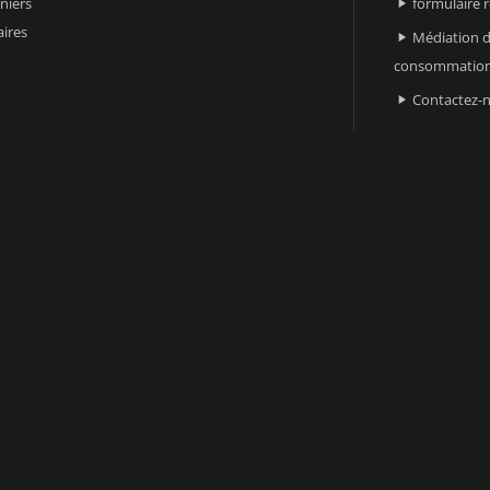
niers
formulaire 

ires
Médiation d

consommatio
Contactez-
