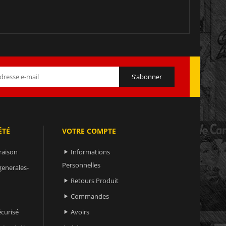
ÉTÉ
VOTRE COMPTE
raison
Informations

Personnelles
generales-
Retours Produit

Commandes

curisé
Avoirs
