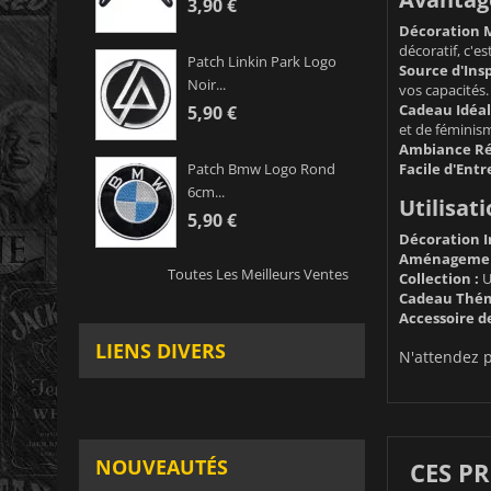
3,90 €
Décoration M
décoratif, c'es
Patch Linkin Park Logo
Source d'Insp
Noir...
vos capacités.
Cadeau Idéal
5,90 €
et de féminis
Ambiance Rét
Facile d'Entr
Patch Bmw Logo Rond
6cm...
Utilisati
5,90 €
Décoration I
Aménagemen
Toutes Les Meilleurs Ventes
Collection :
U
Cadeau Thém
Accessoire d
LIENS DIVERS
N'attendez p
NOUVEAUTÉS
CES P