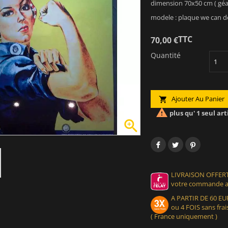
dimension 70x50 cm ( géa
modele : plaque we can do 
TTC
70,00 €
Quantité
Ajouter Au Panier


plus qu' 1 seul art

LIVRAISON OFFERT
votre commande at
A PARTIR DE 60 
ou 4 FOIS sans frais
( France uniquement )