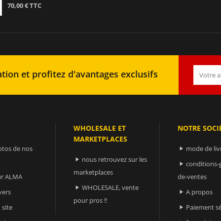
70,00 € TTC
tion et profitez d'avantages exclusifs
WHOLESALE ET
NOTRE SOCI
MARKETPLACES
otos de nos
mode de liv

nous retrouvez sur les

conditions-

marketplaces
sur ALMA
de-ventes
WHOLESALE, vente

vers
A propos

pour pros !!
 site
Paiement sé
