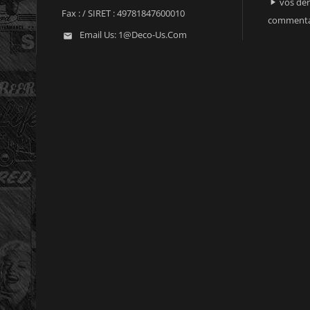
vos der

Fax :
/ SIRET : 49781847600010
commenta
Email Us:
1@deco-Us.com
