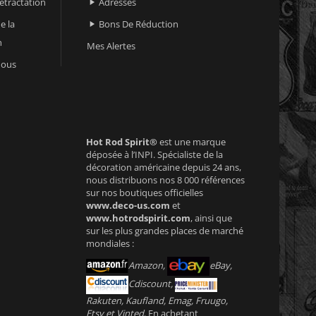
retractation
Adresses

e la
Bons De Réduction

n
Mes Alertes
nous
Hot Rod Spirit®
est une marque
déposée à l’INPI. Spécialiste de la
décoration américaine depuis 24 ans,
nous distribuons nos 8 000 références
sur nos boutiques officielles
www.deco-us.com
et
www.hotrodspirit.com
, ainsi que
sur les plus grandes places de marché
mondiales :
Amazon,
eBay,
Cdiscount,
Rakuten, Kaufland, Emag, Fruugo,
Etsy et Vinted
. En achetant