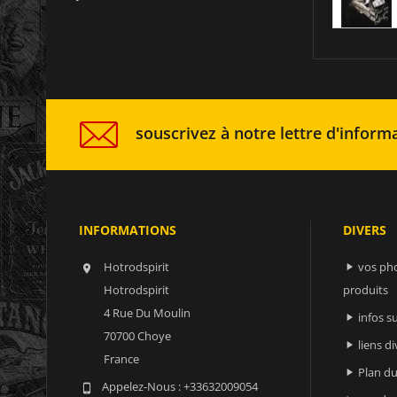
souscrivez à notre lettre d'informa
INFORMATIONS
DIVERS
Hotrodspirit
vos ph


Hotrodspirit
produits
4 Rue Du Moulin
infos 

70700 Choye
liens di

France
Plan du

Appelez-Nous :
+33632009054
