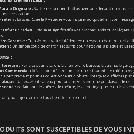
urale Originale :
Sortez des sentiers battus avec une décoration murale qu
t une déclaration.
iration :
Laissez Rosie la Riveteuse vous inspirer au quotidien. Son message
 :
Offrez un cadeau unique et significatif à vos proches, amis ou collègues. Pa
me.
ro Garantie :
Transformez votre intérieur en un espace chaleureux et auth
etien :
Un simple coup de chiffon sec suffit pour nettoyer la plaque et lui re
ons :
ntérieure :
Parfaite pour le salon, la chambre, le bureau, la cuisine, le garag
t Commercial :
Idéale pour décorer un bar, un restaurant, un café, un mag
n ajout précieux pour les collectionneurs d'objets vintage et d'affiches publi
atique :
Un excellent cadeau pour un anniversaire, une pendaison de crémai
e Scène :
Parfait pour les pièces de théâtre, les shootings photo ou les évé
lus pour ajouter une touche d'histoire et d'
RODUITS SONT SUSCEPTIBLES DE VOUS IN