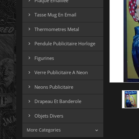
Plaque Emaillee

Tasse Mug En Email

Thermometres Metal

Pendule Publicitaire Horloge

Figurines

Verre Publicitaire A Neon

Neons Publicitaire

Drapeau Et Banderole

Objets Divers

More Categories
