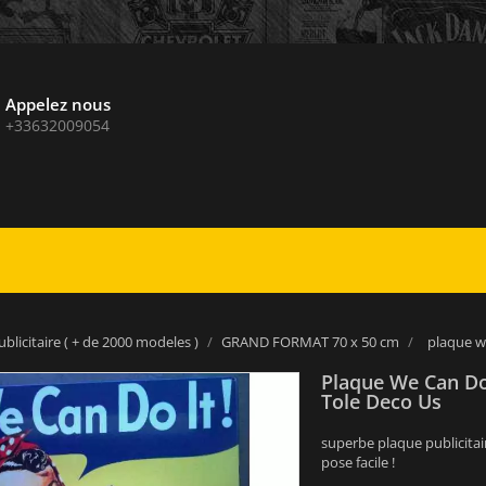
Appelez nous
+33632009054
blicitaire ( + de 2000 modeles )
GRAND FORMAT 70 x 50 cm
plaque we
Plaque We Can Do
Tole Deco Us
superbe plaque publicitai
pose facile !