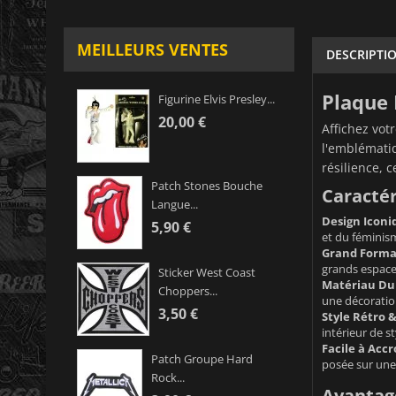
MEILLEURS VENTES
DESCRIPTI
Plaque 
Figurine Elvis Presley...
20,00 €
Affichez vot
l'emblématiq
résilience, 
Patch Stones Bouche
Caractér
Langue...
Design Iconi
5,90 €
et du féminis
Grand Forma
grands espace
Sticker West Coast
Matériau Dur
Choppers...
une décoratio
3,50 €
Style Rétro &
intérieur de st
Facile à Accr
Patch Groupe Hard
posée sur une
Rock...
Avantage