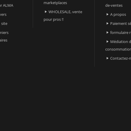
marketplaces
sur ALMA
de-ventes
WHOLESALE, vente

vers
A propos

pour pros !!
 site
Paiement sé

niers
formulaire 

ires
Médiation d

consommatio
Contactez-
