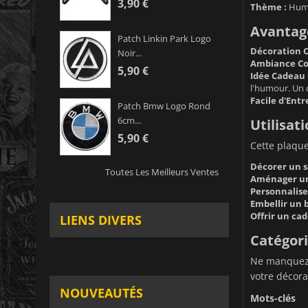
3,90 €
Thème :
Humo
Avantage
Patch Linkin Park Logo
Décoration O
Noir...
Ambiance Con
5,90 €
Idée Cadeau 
l'humour. Un c
Facile d'Entr
Patch Bmw Logo Rond
6cm...
Utilisati
5,90 €
Cette plaque
Décorer un s
Toutes Les Meilleurs Ventes
Aménager une
Personnalise
Embellir un 
Offrir un ca
LIENS DIVERS
Catégor
Ne manquez p
votre décora
NOUVEAUTÉS
Mots-clés