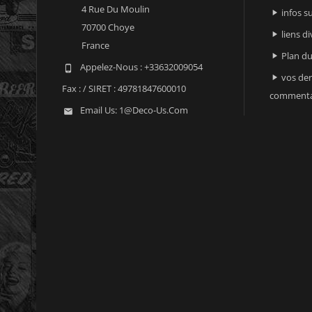
4 Rue Du Moulin
infos 

70700 Choye
liens di

France
Plan du

Appelez-Nous :
+33632009054

vos der

Fax :
/ SIRET : 49781847600010
commenta
Email Us:
1@deco-Us.com
