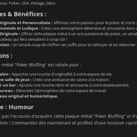
ur, Poker, USA, Vintage, Déco
s & Bénéfices :
riginale et Personnalisée :
Affirmez votre passion pour le poker et votre
viviale et Ludique :
Créez une atmosphère détendue et amusante dans votr
Originale :
Offrez cette plaque métal à un ami passionné de poker, un ama
adeau qui fera sensation à coup sûr !
etien :
Un simple coup de chiffon sec suffit pour la nettoyer et lui redonner 
ons :
 métal "Poker Bluffing" est idéale pour :
alon :
Apportez une touche d'originalité à votre espace de vie.
 salle de jeux :
Créez une ambiance de casino à la maison.
r un bar :
Ajoutez une touche rétro et amusante à votre établissement.
bureau :
Détendez l'atmosphère de votre espace de travail.
deau original et humoristique.
ie : Humour
as l'occasion d'acquérir cette plaque métal "Poker Bluffing" et d
tion ! Commandez dès maintenant et profitez d'une livraison rapid