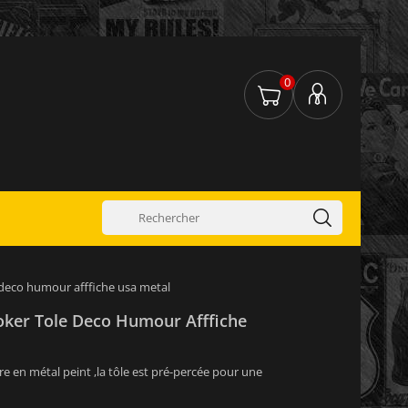
0
 deco humour afffiche usa metal
Poker Tole Deco Humour Afffiche
re en métal peint ,la tôle est pré-percée pour une