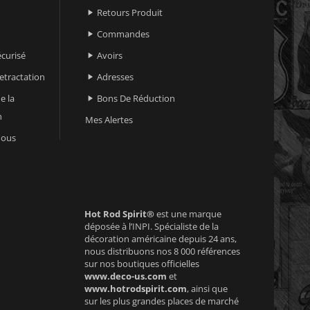
Retours Produit

Commandes

curisé
Avoirs

retractation
Adresses

e la
Bons De Réduction

n
Mes Alertes
nous
Hot Rod Spirit®
est une marque
déposée à l’INPI. Spécialiste de la
décoration américaine depuis 24 ans,
nous distribuons nos 8 000 références
sur nos boutiques officielles
www.deco-us.com
et
www.hotrodspirit.com
, ainsi que
sur les plus grandes places de marché