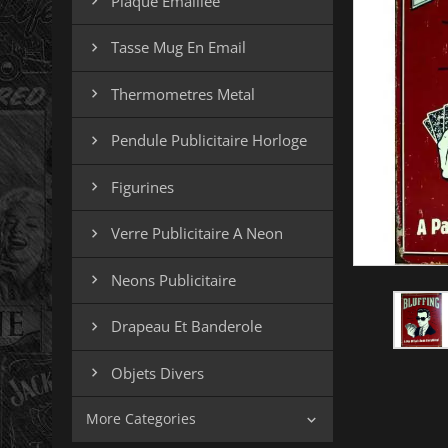
Plaque Emaillee

Tasse Mug En Email

Thermometres Metal

Pendule Publicitaire Horloge

Figurines

Verre Publicitaire A Neon

Neons Publicitaire

Drapeau Et Banderole

Objets Divers

More Categories
