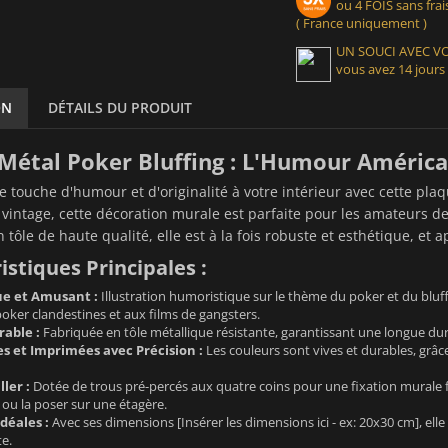
ou 4 FOIS sans frais
( France uniquement )
UN SOUCI AVEC 
vous avez 14 jours
ON
DÉTAILS DU PRODUIT
Métal Poker Bluffing : L'Humour América
 touche d'humour et d'originalité à votre intérieur avec cette plaqu
vintage, cette décoration murale est parfaite pour les amateurs de
 tôle de haute qualité, elle est à la fois robuste et esthétique, et
istiques Principales :
e et Amusant :
Illustration humoristique sur le thème du poker et du bluff, 
poker clandestines et aux films de gangsters.
able :
Fabriquée en tôle métallique résistante, garantissant une longue duré
es et Imprimées avec Précision :
Les couleurs sont vives et durables, grâce
ller :
Dotée de trous pré-percés aux quatre coins pour une fixation murale f
ou la poser sur une étagère.
déales :
Avec ses dimensions [Insérer les dimensions ici - ex: 20x30 cm], ell
e.