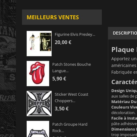
MEILLEURS VENTES
DESCRIPTI
Figurine Elvis Presley...
20,00 €
Plaque 
Apportez une
Patch Stones Bouche
américaines 
Langue...
Fabriquée en
5,90 €
Caractér
Design Uniqu
Sticker West Coast
aux salles de 
Choppers...
Matériau Dur
Couleurs Viv
3,50 €
décoloration.
Facile à Insta
pâte adhésive 
Patch Groupe Hard
Dimensions I
Rock...
trop imposant