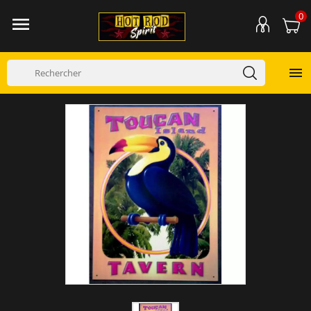
0

