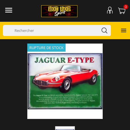
0


RUPTURE DE STOCK