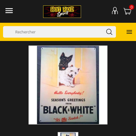
0

