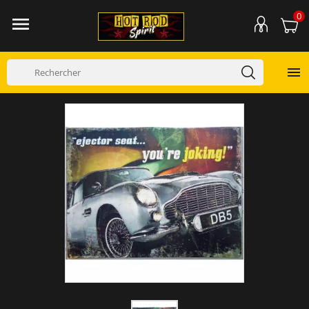
0

