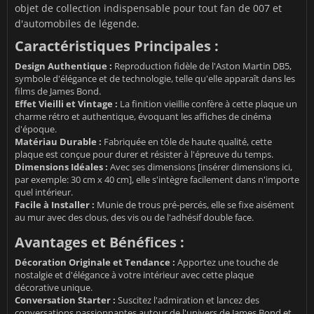
objet de collection indispensable pour tout fan de 007 et
d'automobiles de légende.
Caractéristiques Principales :
Design Authentique :
Reproduction fidèle de l'Aston Martin DB5,
symbole d'élégance et de technologie, telle qu'elle apparaît dans les
films de James Bond.
Effet Vieilli et Vintage :
La finition vieillie confère à cette plaque un
charme rétro et authentique, évoquant les affiches de cinéma
d'époque.
Matériau Durable :
Fabriquée en tôle de haute qualité, cette
plaque est conçue pour durer et résister à l'épreuve du temps.
Dimensions Idéales :
Avec ses dimensions [insérer dimensions ici,
par exemple: 30 cm x 40 cm], elle s'intègre facilement dans n'importe
quel intérieur.
Facile à Installer :
Munie de trous pré-percés, elle se fixe aisément
au mur avec des clous, des vis ou de l'adhésif double face.
Avantages et Bénéfices :
Décoration Originale et Tendance :
Apportez une touche de
nostalgie et d'élégance à votre intérieur avec cette plaque
décorative unique.
Conversation Starter :
Suscitez l'admiration et lancez des
conversations passionnantes autour de l'univers de James Bond et