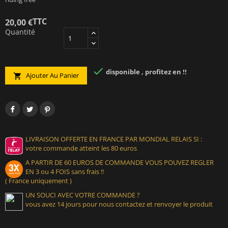
TTC
20,00 €
Quantité

disponible , profitez en !!
Ajouter Au Panier

LIVRAISON OFFERTE EN FRANCE PAR MONDIAL RELAIS SI :
votre commande atteint les 80 euros
A PARTIR DE 60 EUROS DE COMMANDE VOUS POUVEZ REGLER
EN 3 ou 4 FOIS sans frais !!
( France uniquement )
UN SOUCI AVEC VOTRE COMMANDE ?
vous avez 14 jours pour nous contactez et renvoyer le produit