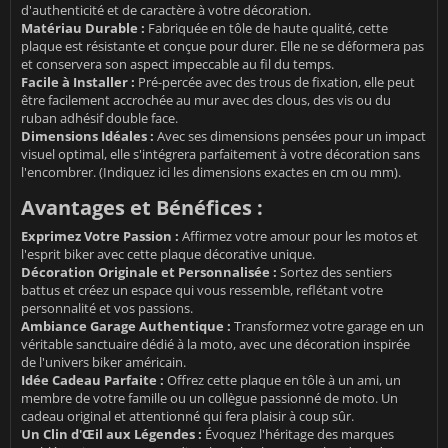
d'authenticité et de caractère à votre décoration.
Matériau Durable :
Fabriquée en tôle de haute qualité, cette
plaque est résistante et conçue pour durer. Elle ne se déformera pas
et conservera son aspect impeccable au fil du temps.
Facile à Installer :
Pré-percée avec des trous de fixation, elle peut
être facilement accrochée au mur avec des clous, des vis ou du
ruban adhésif double face.
Dimensions Idéales :
Avec ses dimensions pensées pour un impact
visuel optimal, elle s'intégrera parfaitement à votre décoration sans
l'encombrer. (Indiquez ici les dimensions exactes en cm ou mm).
Avantages et Bénéfices :
Exprimez Votre Passion :
Affirmez votre amour pour les motos et
l'esprit biker avec cette plaque décorative unique.
Décoration Originale et Personnalisée :
Sortez des sentiers
battus et créez un espace qui vous ressemble, reflétant votre
personnalité et vos passions.
Ambiance Garage Authentique :
Transformez votre garage en un
véritable sanctuaire dédié à la moto, avec une décoration inspirée
de l'univers biker américain.
Idée Cadeau Parfaite :
Offrez cette plaque en tôle à un ami, un
membre de votre famille ou un collègue passionné de moto. Un
cadeau original et attentionné qui fera plaisir à coup sûr.
Un Clin d'Œil aux Légendes :
Évoquez l'héritage des marques