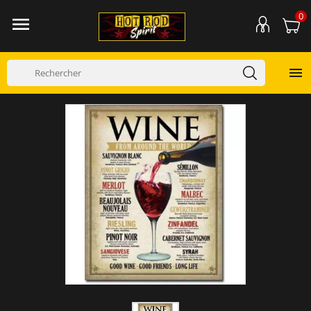
0

