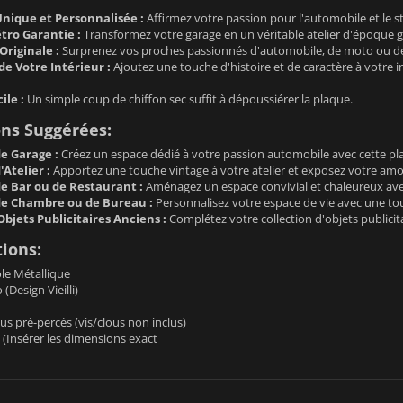
nique et Personnalisée :
Affirmez votre passion pour l'automobile et le st
ro Garantie :
Transformez votre garage en un véritable atelier d'époque grâ
Originale :
Surprenez vos proches passionnés d'automobile, de moto ou de
de Votre Intérieur :
Ajoutez une touche d'histoire et de caractère à votre i
ile :
Un simple coup de chiffon sec suffit à dépoussiérer la plaque.
ons Suggérées:
e Garage :
Créez un espace dédié à votre passion automobile avec cette p
Atelier :
Apportez une touche vintage à votre atelier et exposez votre am
e Bar ou de Restaurant :
Aménagez un espace convivial et chaleureux ave
de Chambre ou de Bureau :
Personnalisez votre espace de vie avec une touc
Objets Publicitaires Anciens :
Complétez votre collection d'objets publicit
tions:
le Métallique
(Design Vieilli)
us pré-percés (vis/clous non inclus)
(Insérer les dimensions exact