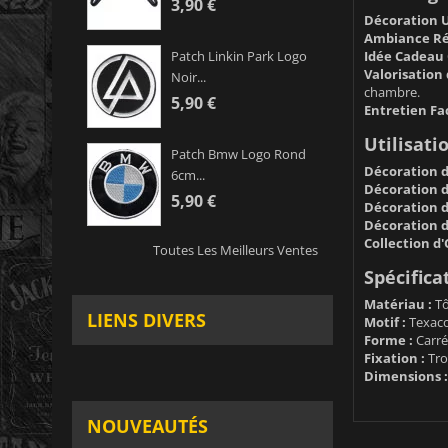
3,90 €
Décoration U
Ambiance Rét
Idée Cadeau 
Patch Linkin Park Logo
Valorisation 
Noir...
chambre.
5,90 €
Entretien Fac
Utilisati
Patch Bmw Logo Rond
Décoration d
6cm...
Décoration d'
5,90 €
Décoration d
Décoration 
Collection d'
Toutes Les Meilleurs Ventes
Spécifica
Matériau :
Tô
LIENS DIVERS
Motif :
Texaco 
Forme :
Carré
Fixation :
Tro
Dimensions :
NOUVEAUTÉS