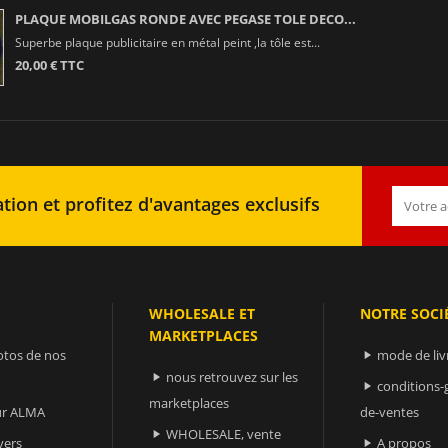
PLAQUE MOBILGAS RONDE AVEC PEGASE TOLE DECO...
Superbe plaque publicitaire en métal peint ,la tôle est...
20,00 € TTC
tion et profitez d'avantages exclusifs
WHOLESALE ET
NOTRE SOCI
MARKETPLACES
otos de nos
mode de liv

nous retrouvez sur les

conditions-

marketplaces
sur ALMA
de-ventes
WHOLESALE, vente

vers
A propos
