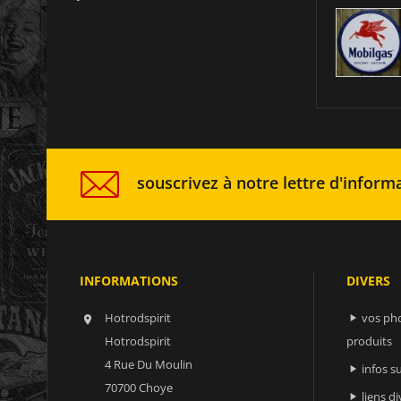
souscrivez à notre lettre d'informa
INFORMATIONS
DIVERS
Hotrodspirit
vos ph


Hotrodspirit
produits
4 Rue Du Moulin
infos 

70700 Choye
liens di
