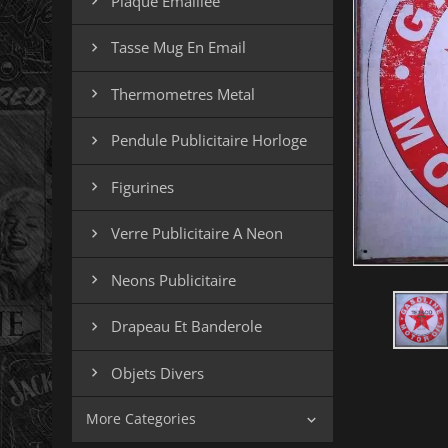
Plaque Emaillee

Tasse Mug En Email

Thermometres Metal

Pendule Publicitaire Horloge

Figurines

Verre Publicitaire A Neon

Neons Publicitaire

Drapeau Et Banderole

Objets Divers

More Categories
