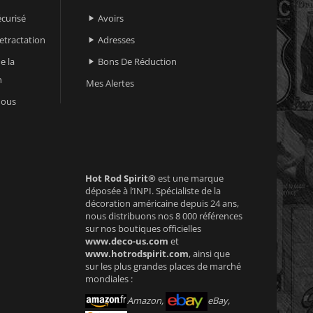
curisé
Avoirs

retractation
Adresses

e la
Bons De Réduction

n
Mes Alertes
nous
Hot Rod Spirit®
est une marque
déposée à l’INPI. Spécialiste de la
décoration américaine depuis 24 ans,
nous distribuons nos 8 000 références
sur nos boutiques officielles
www.deco-us.com
et
www.hotrodspirit.com
, ainsi que
sur les plus grandes places de marché
mondiales :
Amazon,
eBay,