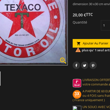
dimension 30 x30 cm envir
TTC
20,00 €
Quantité
Ajouter Au Panier


plus qu' 1 seul art

LIVRAISON OFFERT
votre commande at
A PARTIR DE 60 
ou 4 FOIS sans frais
( France uniquement )
UN SOUCI AVEC 