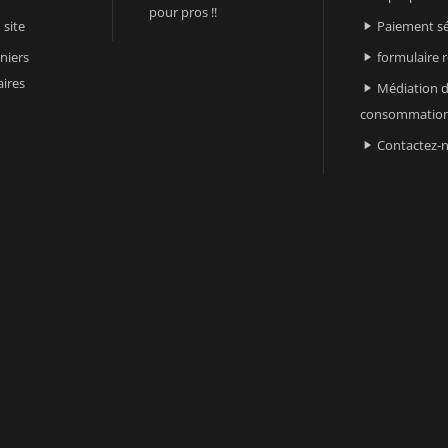
pour pros !!
 site
Paiement sé

niers
formulaire 

ires
Médiation d

consommatio
Contactez-
