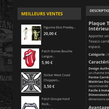
DESCRIPTI
MEILLEURS VENTES
Plaque T
Figurine Elvis Presley...
Intérieu
20,00 €
Apportez une
Texaco carré
espace.
Patch Stones Bouche
Catégorie :
Langue...
Caractéri
5,90 €
Design Authe
un charme irré
Sticker West Coast
Forme Carrée
Choppers...
Matériau Dur
recommandé po
3,50 €
Facile à Insta
Dimensions I
Patch Groupe Hard
dimensions exa
Rock...
Avantages