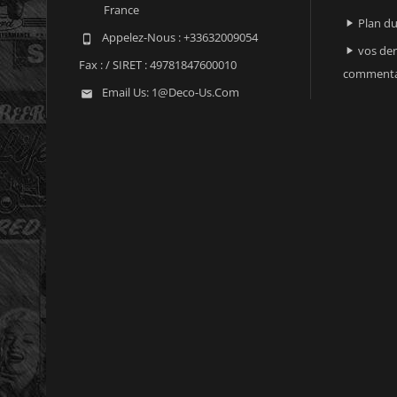
France
Plan du

Appelez-Nous :
+33632009054

vos der

Fax :
/ SIRET : 49781847600010
commenta
Email Us:
1@deco-Us.com
