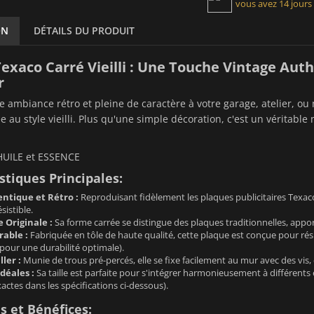
vous avez 14 jours
ON
DÉTAILS DU PRODUIT
exaco Carré Vieilli : Une Touche Vintage Aut
r
 ambiance rétro et pleine de caractère à votre garage, atelier, o
e au style vieilli. Plus qu'une simple décoration, c'est un véritabl
HUILE et ESSENCE
stiques Principales:
ntique et Rétro :
Reproduisant fidèlement les plaques publicitaires Texaco
sistible.
 Originale :
Sa forme carrée se distingue des plaques traditionnelles, appor
able :
Fabriquée en tôle de haute qualité, cette plaque est conçue pour rés
ur une durabilité optimale).
ller :
Munie de trous pré-percés, elle se fixe facilement au mur avec des vis
déales :
Sa taille est parfaite pour s'intégrer harmonieusement à différents e
ctes dans les spécifications ci-dessous).
 et Bénéfices: