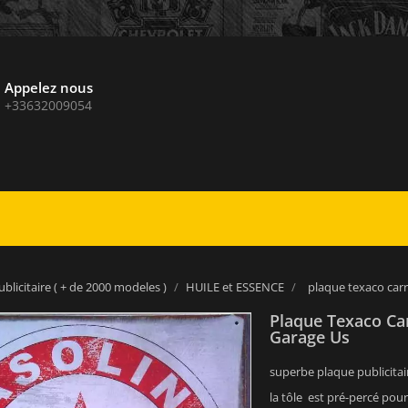
Appelez nous
+33632009054
blicitaire ( + de 2000 modeles )
HUILE et ESSENCE
plaque texaco carré
Plaque Texaco Car
Garage Us
superbe plaque publicitai
la tôle est pré-percé pour