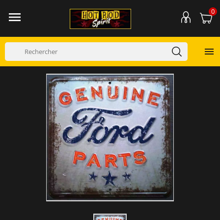
0

