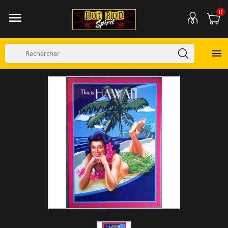
0

