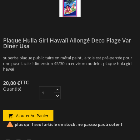
Plaque Hulla Girl Hawaïi Allongé Deco Plage Var
Diner Usa
superbe plaque publicitaire en métal peint ,la tole est pré-percée pour
une pose facile ! dimension 45/30cm environ modele : plaque hula girl
hawai
TTC
20,00 €
Quantité
Ajouter Au Panier


plus qu' 1 seul article en stock ,ne passez pas à coter !