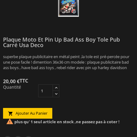
Plaque Moto Et Pin Up Bad Ass Boy Tole Pub
Carré Usa Deco
superbe plaque publicitaire en métal peint ,la tole est pré-percée pour
une pose facile ! dimention 36x36 cm modele : plaque publicitaire bad
ass boys , have bad ass toys , rebel rider avec pin up harley davidson
TTC
20,00 €
Quantité
Ajouter Au Panier


plus qu' 1 seul article en stock ,ne passez pas à coter !