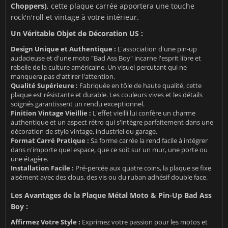
Choppers)
, cette plaque carrée apportera une touche
rock'n'roll et vintage à votre intérieur.
Un Véritable Objet de Décoration US :
Design Unique et Authentique :
L'association d'une pin-up
audacieuse et d'une moto "Bad Ass Boy" incarne l'esprit libre et
rebelle de la culture américaine. Un visuel percutant qui ne
manquera pas d'attirer l'attention.
Qualité Supérieure :
Fabriquée en tôle de haute qualité, cette
plaque est résistante et durable. Les couleurs vives et les détails
soignés garantissent un rendu exceptionnel.
Finition Vintage Vieillie :
L'effet vieilli lui confère un charme
authentique et un aspect rétro qui s'intègre parfaitement dans une
décoration de style vintage, industriel ou garage.
Format Carré Pratique :
Sa forme carrée la rend facile à intégrer
dans n'importe quel espace, que ce soit sur un mur, une porte ou
une étagère.
Installation Facile :
Pré-percée aux quatre coins, la plaque se fixe
aisément avec des clous, des vis ou du ruban adhésif double face.
Les Avantages de la Plaque Métal Moto & Pin-Up Bad Ass
Boy :
Affirmez Votre Style :
Exprimez votre passion pour les motos et