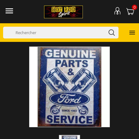
0

