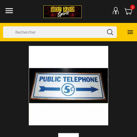
0

