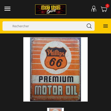
0

