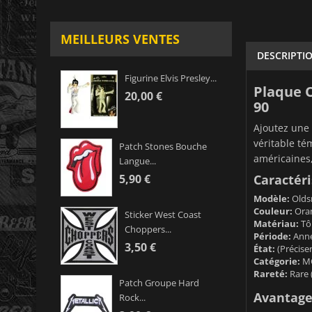
MEILLEURS VENTES
DESCRIPTI
Figurine Elvis Presley...
Plaque O
20,00 €
90
Ajoutez une 
véritable té
Patch Stones Bouche
américaines,
Langue...
Caractéri
5,90 €
Modèle:
Oldsm
Couleur:
Oran
Sticker West Coast
Matériau:
Tôl
Choppers...
Période:
Année
3,50 €
État:
(Préciser
Catégorie:
MO
Rareté:
Rare (
Patch Groupe Hard
Avantages
Rock...