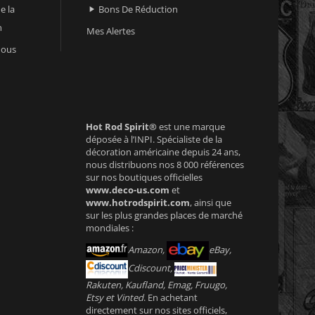
e la
Bons De Réduction

n
Mes Alertes
nous
Hot Rod Spirit®
est une marque
déposée à l’INPI. Spécialiste de la
décoration américaine depuis 24 ans,
nous distribuons nos 8 000 références
sur nos boutiques officielles
www.deco-us.com
et
www.hotrodspirit.com
, ainsi que
sur les plus grandes places de marché
mondiales :
Amazon,
eBay,
Cdiscount,
Rakuten, Kaufland, Emag, Fruugo,
Etsy et Vinted
. En achetant
directement sur nos sites officiels,