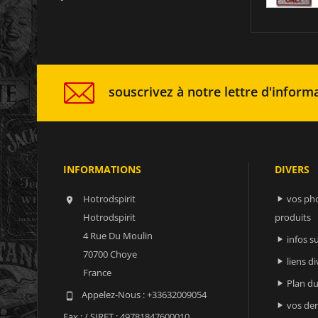
souscrivez à notre lettre d'informa
INFORMATIONS
DIVERS
Hotrodspirit
vos ph


Hotrodspirit
produits
4 Rue Du Moulin
infos 

70700 Choye
liens di

France
Plan du

Appelez-Nous :
+33632009054

vos der

Fax :
/ SIRET : 49781847600010