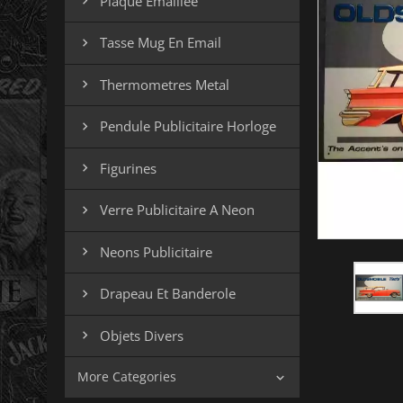
Plaque Emaillee

Tasse Mug En Email

Thermometres Metal

Pendule Publicitaire Horloge

Figurines

Verre Publicitaire A Neon

Neons Publicitaire

Drapeau Et Banderole

Objets Divers

More Categories
