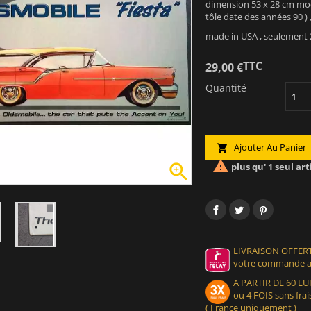
dimension 53 x 28 cm modè
tôle date des années 90 ) 
made in USA , seulement 
TTC
29,00 €
Quantité
Ajouter Au Panier



plus qu' 1 seul art
LIVRAISON OFFERT
votre commande at
A PARTIR DE 60 
ou 4 FOIS sans frais
( France uniquement )