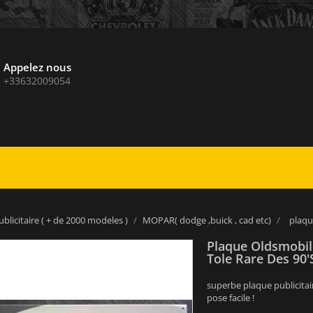
Appelez nous
+33632009054
blicitaire ( + de 2000 modeles )
MOPAR( dodge ,buick , cad etc)
plaqu
Plaque Oldsmobil
Tole Rare Des 90'
superbe plaque publicitai
pose facile !