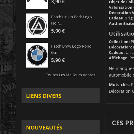
3,90 €
Objet de Col
Valorisation 
Décoration V
Patch Linkin Park Logo
Cadeau Origi
Noir...
Authenticité
5,90 €
Utilisati
Collection:
Pi
Patch Bmw Logo Rond
Décoration:
P
Cadeau:
Un c
6cm...
Affichage:
Peu
5,90 €
Ne manquez 
automobile d
Toutes Les Meilleurs Ventes
Mots-clés:
Pl
Décoration G
LIENS DIVERS
CES P
NOUVEAUTÉS