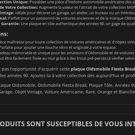
lection Unique:
Posséder une pièce d'histoire automobile américaine des a
de Votre Collection:
Augmente la valeur et l'attrait de votre collection MO
intage:
Idéale pour décorer un garage, un atelier, un bureau ou un intérieu
nal:
Parfait pour un passionné de voitures anciennes et de la marque Oldsm
 Garantie:
Une plaque en tôle authentique des années 90, un gage de qualité
ons:
èce maîtresse pour toute collection de voitures américaines et d'objets vi
arfaite pour ajouter une touche rétro et originale à votre espace.
adeau mémorable et unique pour les amateurs d'Oldsmobile et de voitures 
t être facilement fixée au mur grâce à des trous pré-percés (à vérifier selon
pas l'opportunité d'acquérir cette
plaque Oldsmobile Fiesta Brea
es années 90. Ajoutez-la à votre collection dès aujourd'hui et profi
aque Oldsmobile, Oldsmobile Fiesta Break, Plaque Tôle, Années 90,
arage, Objet Vintage, Voiture Américaine, Rare, Orange et Blanche
RODUITS SONT SUSCEPTIBLES DE VOUS IN