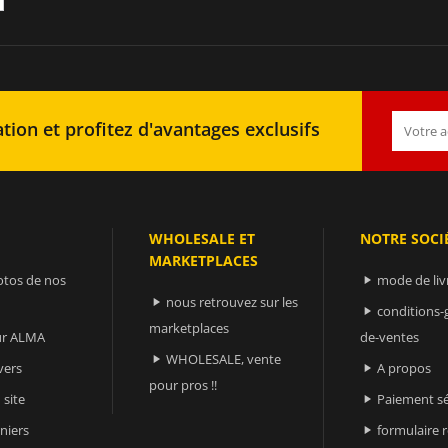
tion et profitez d'avantages exclusifs
WHOLESALE ET
NOTRE SOCI
MARKETPLACES
otos de nos
mode de liv

nous retrouvez sur les

conditions-

marketplaces
sur ALMA
de-ventes
WHOLESALE, vente

vers
A propos

pour pros !!
 site
Paiement sé

niers
formulaire 
