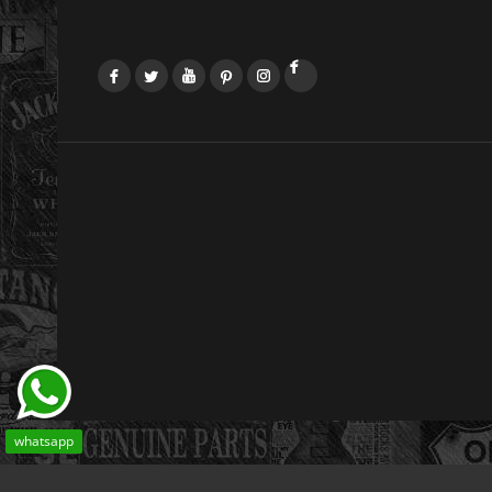
Facebook
Twitter
YouTube
Pinterest
Instagram
LinkedIn
whatsapp