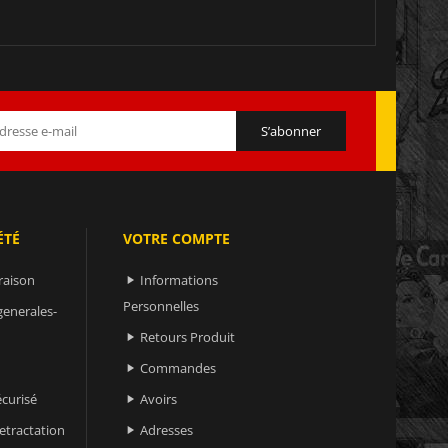
ÉTÉ
VOTRE COMPTE
raison
Informations

Personnelles
generales-
Retours Produit

Commandes

curisé
Avoirs

retractation
Adresses
