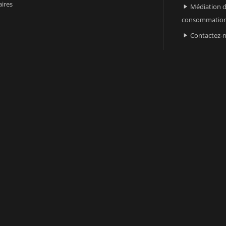
ires
Médiation d

consommatio
Contactez-
