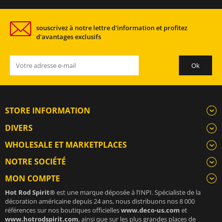
souscrivez à notre lettre d'information et profitez
d'avantages exclusifs
STORE INFORMATION
DIVERS
WHOLESALE ET MARKETPLACES
NOTRE SOCIÉTÉ
MON COMPTE
Hot Rod Spirit®
est une marque déposée à l’INPI. Spécialiste de la
décoration américaine depuis 24 ans, nous distribuons nos 8 000
références sur nos boutiques officielles
www.deco-us.com
et
www.hotrodspirit.com
, ainsi que sur les plus grandes places de