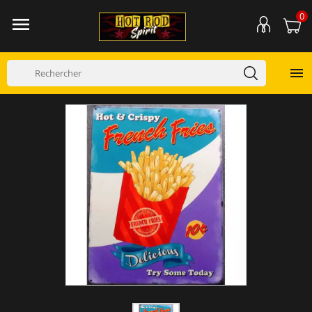
0

