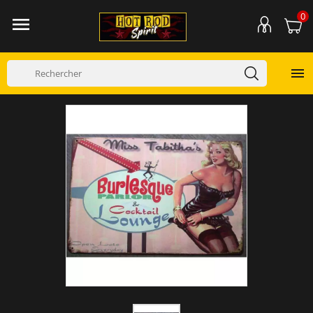
0

