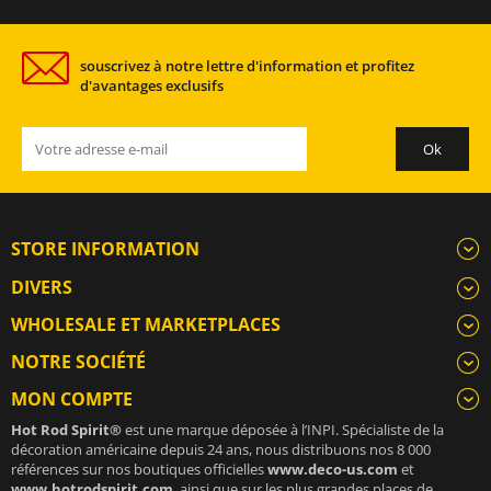
souscrivez à notre lettre d'information et profitez
d'avantages exclusifs
STORE INFORMATION
DIVERS
WHOLESALE ET MARKETPLACES
NOTRE SOCIÉTÉ
MON COMPTE
Hot Rod Spirit®
est une marque déposée à l’INPI. Spécialiste de la
décoration américaine depuis 24 ans, nous distribuons nos 8 000
références sur nos boutiques officielles
www.deco-us.com
et
www.hotrodspirit.com
, ainsi que sur les plus grandes places de