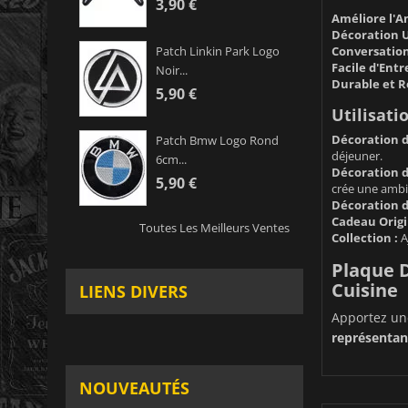
3,90 €
Améliore l'A
Décoration U
Conversation
Patch Linkin Park Logo
Facile d'Entr
Noir...
Durable et R
5,90 €
Utilisatio
Décoration d
Patch Bmw Logo Rond
déjeuner.
6cm...
Décoration d
5,90 €
crée une ambi
Décoration d
Cadeau Origi
Toutes Les Meilleurs Ventes
Collection :
Aj
Plaque D
Cuisine
LIENS DIVERS
Apportez une
représentan
NOUVEAUTÉS