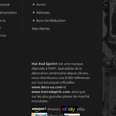
curisé
Avoirs

retractation
Adresses

e la
Bons De Réduction

n
Mes Alertes
nous
Hot Rod Spirit®
est une marque
déposée à l’INPI. Spécialiste de la
décoration américaine depuis 24 ans,
nous distribuons nos 8 000 références
sur nos boutiques officielles
www.deco-us.com
et
www.hotrodspirit.com
, ainsi que
sur les plus grandes places de marché
mondiales :
Amazon,
eBay,
Cdiscount,