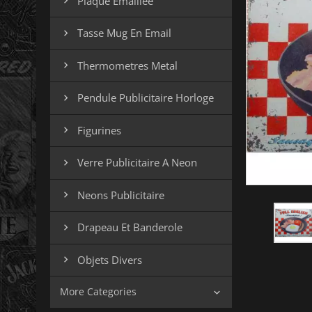
Plaque Emaillee

Tasse Mug En Email

Thermometres Metal

Pendule Publicitaire Horloge

Figurines

Verre Publicitaire A Neon

Neons Publicitaire

Drapeau Et Banderole

Objets Divers

More Categories
