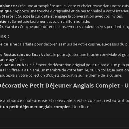
mbiance :
Crée une atmosphère accueillante et chaleureuse dans votre cuisi
nique :
Apporte une touche d'originalité et de personnalité à votre intérieu
 Starter :
Suscite la curiosité et engage la conversation avec vos invités.
etien :
Se nettoie facilement avec un chiffon humide.
ésistante :
Conçue pour durer et conserver ses couleurs vives pendant lon
ns :
e Cuisine :
Parfaite pour décorer les murs de votre cuisine, au-dessus du pla
e Restaurant ou Snack :
Idéale pour ajouter une touche conviviale et gour
ance agréable.
e Bar ou Pub :
Un élément de décoration original pour un bar ou un pub p
nal :
Offrez-la à un ami, un membre de votre famille, ou un collègue passion
outez-la à votre collection d'objets décoratifs sur le thème de la cuisine.
écorative Petit Déjeuner Anglais Complet -
 ambiance chaleureuse et conviviale à votre cuisine, restaurant 
t un petit déjeuner anglais complet
. Un clin d'