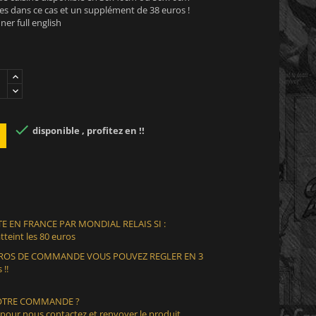
es dans ce cas et un supplément de 38 euros !
er full english

disponible , profitez en !!
E EN FRANCE PAR MONDIAL RELAIS SI :
teint les 80 euros
EUROS DE COMMANDE VOUS POUVEZ REGLER EN 3
 !!
VOTRE COMMANDE ?
 pour nous contactez et renvoyer le produit