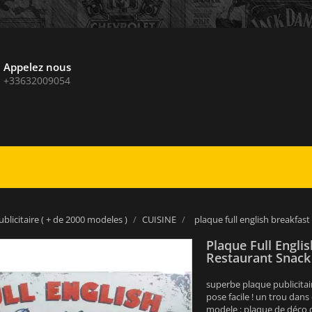
Appelez nous
+33632009054
blicitaire ( + de 2000 modeles )
CUISINE
plaque full english breakfas
Plaque Full Engli
Restaurant Snack
superbe plaque publicitai
pose facile ! un trou dan
modele : plaque de déco 