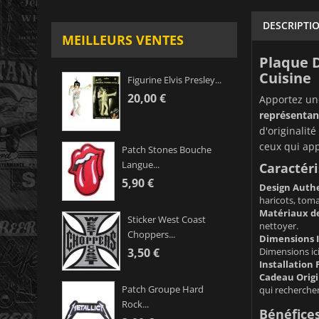
DESCRIPTI
MEILLEURS VENTES
Plaque D
Cuisine
Figurine Elvis Presley...
20,00 €
Apportez une
représentan
d'originalit
ceux qui app
Patch Stones Bouche
Langue...
Caractéri
5,90 €
Design Authe
haricots, toma
Matériaux de
Sticker West Coast
nettoyer.
Choppers...
Dimensions I
Dimensions ici
3,50 €
Installation F
Cadeau Origi
Patch Groupe Hard
qui recherche
Rock...
Bénéfices