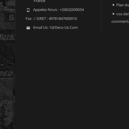
France
Plan du

Appelez-Nous :
+33632009054

vos der

Fax :
/ SIRET : 49781847600010
commenta
Email Us:
1@deco-Us.com
