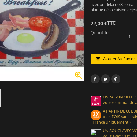
avec un délai de 3 semain
plaque déco cuisine dejeun
TTC
22,00 €
Quantité
Ajouter Au Panier


LIVRAISON OFFERT
votre commande at
A PARTIR DE 60 
ou 4 FOIS sans frais
( France uniquement )
UN SOUCI AVEC 
vous avez 14 jours