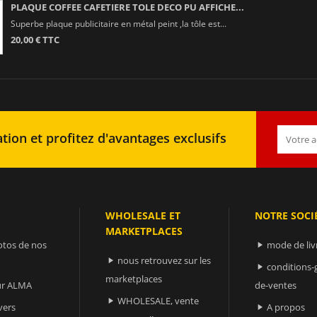
PLAQUE COFFEE CAFETIERE TOLE DECO PU AFFICHE...
Superbe plaque publicitaire en métal peint ,la tôle est...
20,00 € TTC
tion et profitez d'avantages exclusifs
WHOLESALE ET
NOTRE SOCI
MARKETPLACES
otos de nos
mode de liv

nous retrouvez sur les

conditions-

marketplaces
sur ALMA
de-ventes
WHOLESALE, vente

vers
A propos
