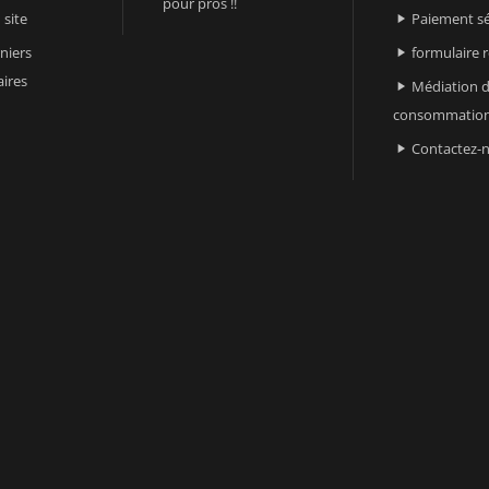
pour pros !!
 site
Paiement sé

niers
formulaire 

ires
Médiation d

consommatio
Contactez-
