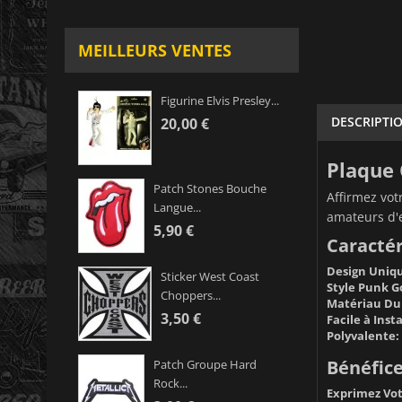
MEILLEURS VENTES
Figurine Elvis Presley...
DESCRIPTI
20,00 €
Plaque 
Patch Stones Bouche
Affirmez vot
Langue...
amateurs d'e
5,90 €
Caractér
Design Uniq
Sticker West Coast
Style Punk G
Choppers...
Matériau Du
3,50 €
Facile à Insta
Polyvalente:
Bénéfice
Patch Groupe Hard
Rock...
Exprimez Vot