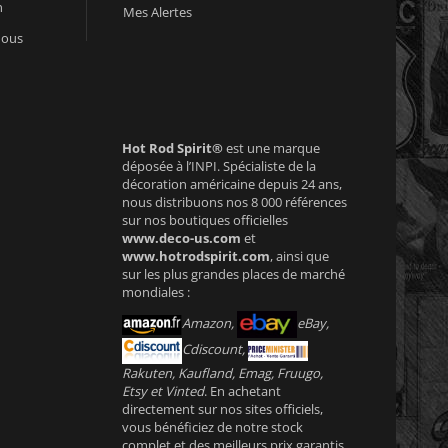
n
Mes Alertes
nous
Hot Rod Spirit®
est une marque
déposée à l’INPI. Spécialiste de la
décoration américaine depuis 24 ans,
nous distribuons nos 8 000 références
sur nos boutiques officielles
www.deco-us.com
et
www.hotrodspirit.com
, ainsi que
sur les plus grandes places de marché
mondiales :
Amazon,
eBay,
Cdiscount,
Rakuten, Kaufland, Emag, Fruugo,
Etsy et Vinted
. En achetant
directement sur nos sites officiels,
vous bénéficiez de notre stock
complet et des meilleurs prix garantis.