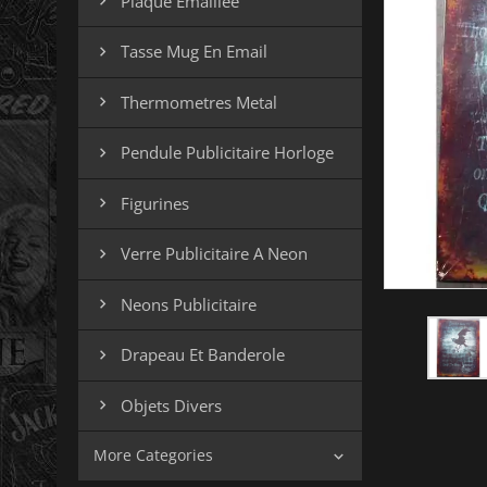
Plaque Emaillee

Tasse Mug En Email

Thermometres Metal

Pendule Publicitaire Horloge

Figurines

Verre Publicitaire A Neon

Neons Publicitaire

Drapeau Et Banderole

Objets Divers

More Categories
