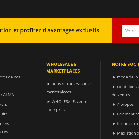
tion et profitez d'avantages exclusifs
WHOLESALE ET
NOTRE SOCI
MARKETPLACES
otos de nos
mode de liv

nous retrouvez sur les

conditions-

marketplaces
sur ALMA
de-ventes
WHOLESALE, vente

vers
A propos

pour pros !!
 site
Paiement sé

niers
formulaire 

ires
Médiation d
