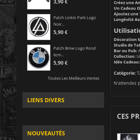
3,90 €
Créez une A
Un Cadeau Or
Ajoutez une 
Patch Linkin Park Logo
Longévité As
Noir...
Utilisati
5,90 €
Décoration 
Studio de Ta
Patch Bmw Logo Rond
Bar ou Pub:
A
6cm...
Collection:
Un
Idée Cadeau:
5,90 €
Catégorie:
T
Toutes Les Meilleurs Ventes
N'attendez p
LIENS DIVERS
CES P
NOUVEAUTÉS