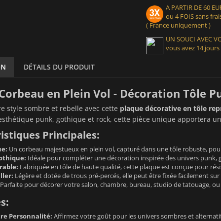
A PARTIR DE 60 
ou 4 FOIS sans frais
( France uniquement )
UN SOUCI AVEC 
vous avez 14 jours
ON
DÉTAILS DU PRODUIT
Corbeau en Plein Vol - Décoration Tôle 
re style sombre et rebelle avec cette
plaque décorative en tôle rep
sthétique punk, gothique et rock, cette pièce unique apportera une 
istiques Principales:
ue:
Un corbeau majestueux en plein vol, capturé dans une tôle robuste, pour u
othique:
Idéale pour compléter une décoration inspirée des univers punk, 
rable:
Fabriquée en tôle de haute qualité, cette plaque est conçue pour rési
ller:
Légère et dotée de trous pré-percés, elle peut être fixée facilement su
Parfaite pour décorer votre salon, chambre, bureau, studio de tatouage, ou 
s:
re Personnalité:
Affirmez votre goût pour les univers sombres et alternatif