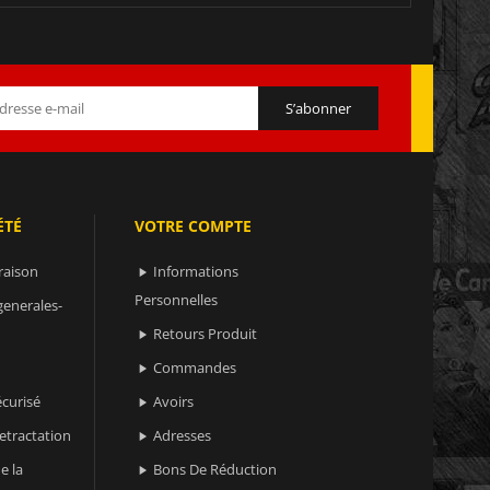
ÉTÉ
VOTRE COMPTE
raison
Informations

Personnelles
generales-
Retours Produit

Commandes

curisé
Avoirs

retractation
Adresses

e la
Bons De Réduction
