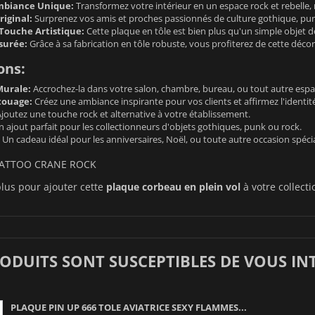
mbiance Unique:
Transformez votre intérieur en un espace rock et rebelle, r
iginal:
Surprenez vos amis et proches passionnés de culture gothique, pu
Touche Artistique:
Cette plaque en tôle est bien plus qu'un simple objet dé
surée:
Grâce à sa fabrication en tôle robuste, vous profiterez de cette dé
ons:
Murale:
Accrochez-la dans votre salon, chambre, bureau, ou tout autre espa
touage:
Créez une ambiance inspirante pour vos clients et affirmez l'identit
joutez une touche rock et alternative à votre établissement.
 ajout parfait pour les collectionneurs d'objets gothiques, punk ou rock.
Un cadeau idéal pour les anniversaires, Noël, ou toute autre occasion spécia
ATTOO CRANE ROCK
lus pour ajouter cette
plaque corbeau en plein vol
à votre collecti
RODUITS SONT SUSCEPTIBLES DE VOUS IN
PLAQUE PIN UP 666 TOLE AVIATRICE SEXY FLAMMES...