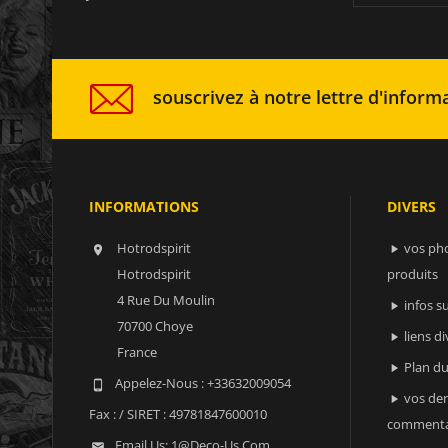
souscrivez à notre lettre d'informa
INFORMATIONS
DIVERS
Hotrodspirit
vos ph


Hotrodspirit
produits
4 Rue Du Moulin
infos 

70700 Choye
liens di

France
Plan du

Appelez-Nous :
+33632009054

vos der

Fax :
/ SIRET : 49781847600010
commenta
Email Us:
1@deco-Us.com
