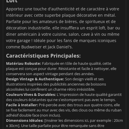
Loft
Apportez une touche d'authenticité et de caractère à votre
intérieur avec cette superbe plaque décorative en métal.
Parfaite pour les amateurs de bières, de spiritueux et de
décoration industrielle, elle insufflera un esprit loft, bar ou
diner américain à votre cuisine, salon, cave à vin ou même
votre garage ! Idéale pour les fans de marques iconiques
comme Budweiser et Jack Daniel's.
Caractéristiques Principales:
Matériau Robuste:
Fabriquée en tôle de haute qualité, cette
plaque est conçue pour durer. Résistante et facile à nettoyer, elle
conservera son aspect vintage pendant des années.
Design Vintage & Authentique:
Son design vieilli et ses
illustrations inspirées des publicités anciennes de boissons
alcoolisées lui confèrent un charme rétro irrésistible.
Couleurs Vives & Durables:
L'impression de haute qualité garantit
des couleurs éclatantes qui ne s'estomperont pas avec le temps.
Facile à Installer:
Pré-percée avec des trous aux quatre coins, elle
se fixe facilement au mur avec des vis, des clous ou même du ruban
adhésif double face (non inclus).
Dimensions Idéales:
[Insérer les dimensions ici, par exemple : 20cm
x 30cm]. Une taille parfaite pour être remarquée sans être