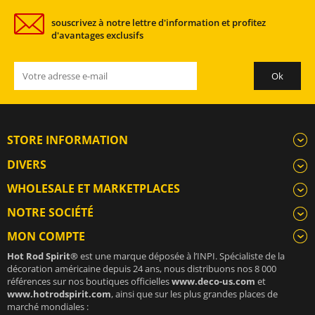
souscrivez à notre lettre d'information et profitez
d'avantages exclusifs
STORE INFORMATION
DIVERS
WHOLESALE ET MARKETPLACES
NOTRE SOCIÉTÉ
MON COMPTE
Hot Rod Spirit®
est une marque déposée à l’INPI. Spécialiste de la
décoration américaine depuis 24 ans, nous distribuons nos 8 000
références sur nos boutiques officielles
www.deco-us.com
et
www.hotrodspirit.com
, ainsi que sur les plus grandes places de
marché mondiales :