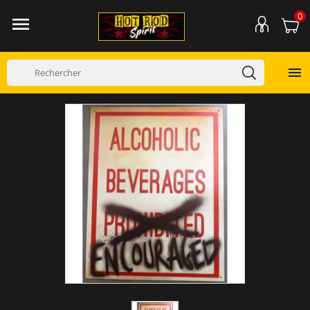
0

