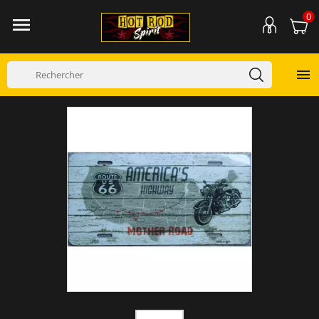
0

