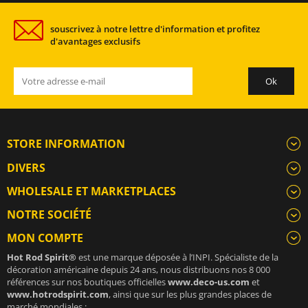
souscrivez à notre lettre d'information et profitez
d'avantages exclusifs
STORE INFORMATION
DIVERS
WHOLESALE ET MARKETPLACES
NOTRE SOCIÉTÉ
MON COMPTE
Hot Rod Spirit®
est une marque déposée à l’INPI. Spécialiste de la
décoration américaine depuis 24 ans, nous distribuons nos 8 000
références sur nos boutiques officielles
www.deco-us.com
et
www.hotrodspirit.com
, ainsi que sur les plus grandes places de
marché mondiales :