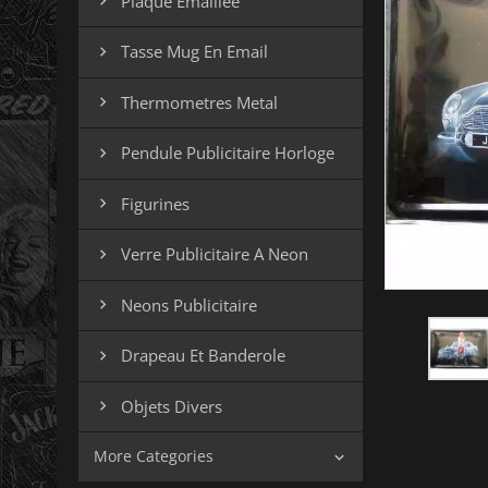
Plaque Emaillee

Tasse Mug En Email

Thermometres Metal

Pendule Publicitaire Horloge

Figurines

Verre Publicitaire A Neon

Neons Publicitaire

Drapeau Et Banderole

Objets Divers

More Categories
