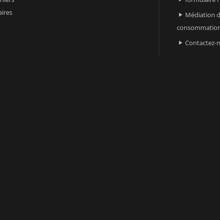
ires
Médiation d

consommatio
Contactez-
