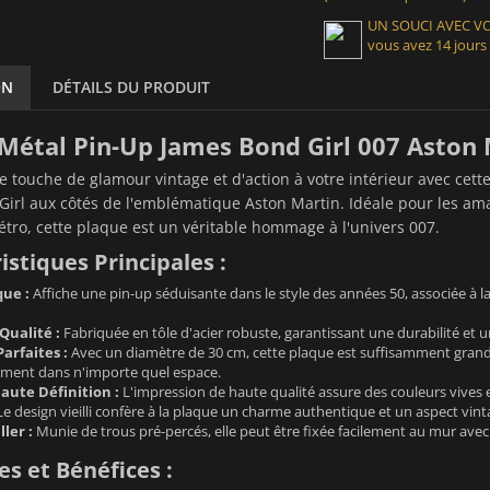
UN SOUCI AVEC 
vous avez 14 jours
ON
DÉTAILS DU PRODUIT
Métal Pin-Up James Bond Girl 007 Aston 
 touche de glamour vintage et d'action à votre intérieur avec cet
irl aux côtés de l'emblématique Aston Martin. Idéale pour les ama
étro, cette plaque est un véritable hommage à l'univers 007.
istiques Principales :
que :
Affiche une pin-up séduisante dans le style des années 50, associée à l
Qualité :
Fabriquée en tôle d'acier robuste, garantissant une durabilité et u
arfaites :
Avec un diamètre de 30 cm, cette plaque est suffisamment grande 
lement dans n'importe quel espace.
aute Définition :
L'impression de haute qualité assure des couleurs vives e
e design vieilli confère à la plaque un charme authentique et un aspect vint
ller :
Munie de trous pré-percés, elle peut être fixée facilement au mur avec
s et Bénéfices :