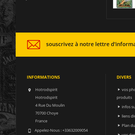
souscrivez à notre lettre d'informa
INFORMATIONS
DIVERS
Hotrodspirit
vos ph


Hotrodspirit
produits
4 Rue Du Moulin
infos 

70700 Choye
liens di

France
Plan du

Appelez-Nous :
+33632009054

vos der
