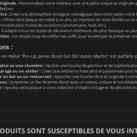
riginale :
Personnalisez votre intérieur avec une pièce unique et originale q
llection.
tro :
Créez une atmosphère vintage et nostalgique dans votre salon, votre 
 :
Offrez cette plaque en métal à un ami, un membre de votre famille ou un c
morable pour toutes les occasions (anniversaire, Noël, etc.).
:
S'adapte à tous les styles de décoration intérieure, du plus classique au pl
etien :
Un simple coup de chiffon sec suffit pour la nettoyer et préserver son
ons :
 en métal "Pin-Up James Bond Girl 007 Aston Martin" est parfaite p
alon ou une chambre :
Ajoutez une touche de glamour et de sophistication
arage ou un atelier :
Créez une ambiance masculine et passionnée pour le
r un bar ou un restaurant :
Apportez une touche rétro et originale à votr
eau :
Surprenez un fan de James Bond avec un cadeau unique et inoubliable
 :
Ajoutez cette plaque à votre collection d'objets vintage et de décoration
RODUITS SONT SUSCEPTIBLES DE VOUS IN