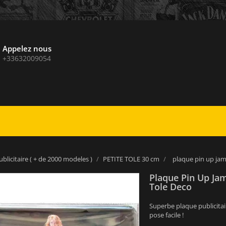
Appelez nous
+33632009054
blicitaire ( + de 2000 modeles )
PETITE TOLE 30 cm
plaque pin up jam
Plaque Pin Up Ja
Tole Deco
Superbe plaque publicitai
pose facile !