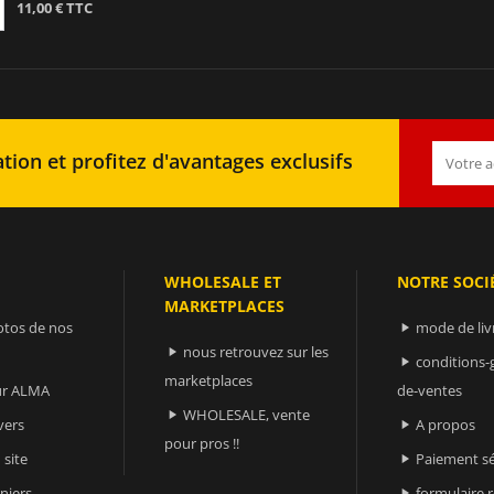
11,00 € TTC
tion et profitez d'avantages exclusifs
WHOLESALE ET
NOTRE SOCI
MARKETPLACES
otos de nos
mode de liv

nous retrouvez sur les

conditions-

marketplaces
sur ALMA
de-ventes
WHOLESALE, vente

vers
A propos

pour pros !!
 site
Paiement sé

niers
formulaire 
