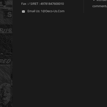
Fax :
/ SIRET : 49781847600010
commenta
Email Us:
1@deco-Us.com
