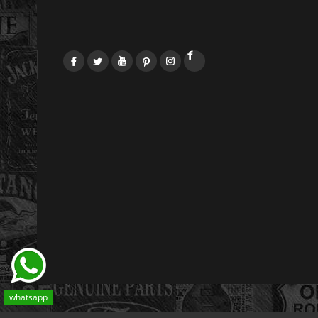
Facebook
Twitter
YouTube
Pinterest
Instagram
LinkedIn
whatsapp