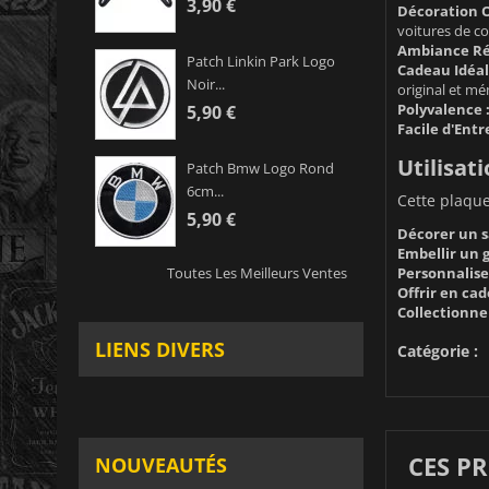
3,90 €
Décoration O
voitures de co
Ambiance Ré
Patch Linkin Park Logo
Cadeau Idéal
Noir...
original et mé
Polyvalence 
5,90 €
Facile d'Entr
Utilisati
Patch Bmw Logo Rond
6cm...
Cette plaque
5,90 €
Décorer un s
Embellir un g
Personnalise
Toutes Les Meilleurs Ventes
Offrir en cad
Collectionner
LIENS DIVERS
Catégorie :
CES P
NOUVEAUTÉS