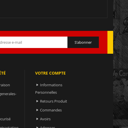
ÉTÉ
VOTRE COMPTE
raison
Informations

Personnelles
generales-
Retours Produit

Commandes

curisé
Avoirs

retractation
Adresses
