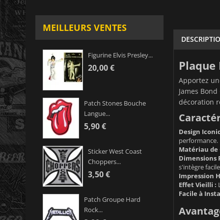
MEILLEURS VENTES
DESCRIPTI
Figurine Elvis Presley...
Plaque 
20,00 €
Apportez une
James Bond G
décoration r
Patch Stones Bouche
Langue...
Caractér
5,90 €
Design Iconi
performance.
Matériau de 
Sticker West Coast
Dimensions P
Choppers...
s'intègre faci
3,50 €
Impression H
Effet Vieilli :
L
Facile à Insta
Patch Groupe Hard
Avantage
Rock...