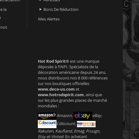
e la
Bons De Réduction

n
Mes Alertes
nous
Hot Rod Spirit®
est une marque
déposée à l’INPI. Spécialiste de la
décoration américaine depuis 24 ans,
nous distribuons nos 8 000 références
sur nos boutiques officielles
www.deco-us.com
et
www.hotrodspirit.com
, ainsi que
sur les plus grandes places de marché
mondiales :
Amazon,
eBay,
Cdiscount,
Rakuten, Kaufland, Emag, Fruugo,
Etsy et Vinted
. En achetant