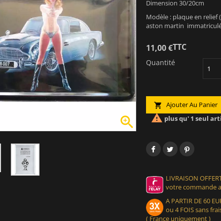
Dimension 30/20cm
Modèle : plaque en relief
aston martin immatriculé 
TTC
11,00 €
Quantité
Ajouter Au Panier



plus qu' 1 seul art
LIVRAISON OFFERT
votre commande at
A PARTIR DE 60 
ou 4 FOIS sans frais
( France uniquement )