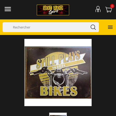
0

