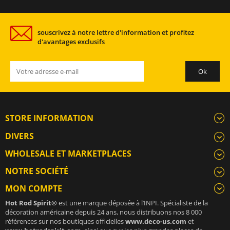
souscrivez à notre lettre d'information et profitez
d'avantages exclusifs
STORE INFORMATION
DIVERS
WHOLESALE ET MARKETPLACES
NOTRE SOCIÉTÉ
MON COMPTE
Hot Rod Spirit®
est une marque déposée à l’INPI. Spécialiste de la
décoration américaine depuis 24 ans, nous distribuons nos 8 000
références sur nos boutiques officielles
www.deco-us.com
et