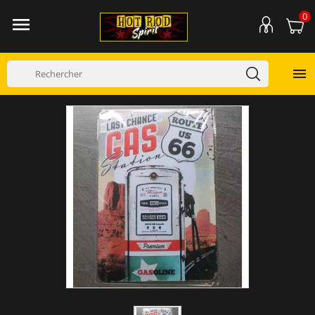
0

