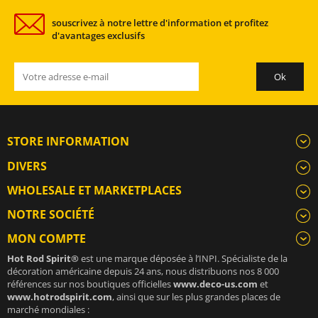
souscrivez à notre lettre d'information et profitez
d'avantages exclusifs
STORE INFORMATION
DIVERS
WHOLESALE ET MARKETPLACES
NOTRE SOCIÉTÉ
MON COMPTE
Hot Rod Spirit®
est une marque déposée à l’INPI. Spécialiste de la
décoration américaine depuis 24 ans, nous distribuons nos 8 000
références sur nos boutiques officielles
www.deco-us.com
et
www.hotrodspirit.com
, ainsi que sur les plus grandes places de
marché mondiales :