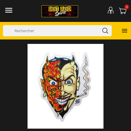
0

