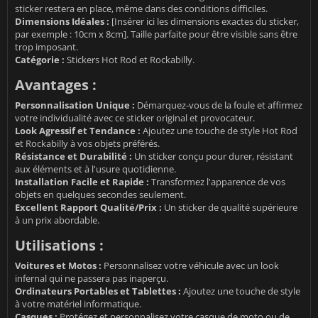
sticker restera en place, même dans des conditions difficiles.
Dimensions Idéales :
[Insérer ici les dimensions exactes du sticker,
par exemple : 10cm x 8cm]. Taille parfaite pour être visible sans être
trop imposant.
Catégorie :
Stickers Hot Rod et Rockabilly.
Avantages :
Personnalisation Unique :
Démarquez-vous de la foule et affirmez
votre individualité avec ce sticker original et provocateur.
Look Agressif et Tendance :
Ajoutez une touche de style Hot Rod
et Rockabilly à vos objets préférés.
Résistance et Durabilité :
Un sticker conçu pour durer, résistant
aux éléments et à l'usure quotidienne.
Installation Facile et Rapide :
Transformez l'apparence de vos
objets en quelques secondes seulement.
Excellent Rapport Qualité/Prix :
Un sticker de qualité supérieure
à un prix abordable.
Utilisations :
Voitures et Motos :
Personnalisez votre véhicule avec un look
infernal qui ne passera pas inaperçu.
Ordinateurs Portables et Tablettes :
Ajoutez une touche de style
à votre matériel informatique.
Casques :
Protégez et personnalisez votre casque de moto ou de