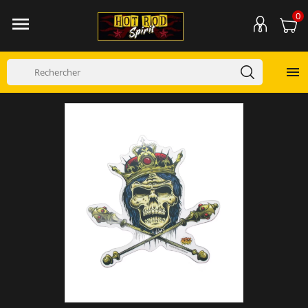
0

