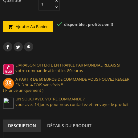
Quantité

disponible , profitez en !!
Ajouter Au Panier

LIVRAISON OFFERTE EN FRANCE PAR MONDIAL RELAIS SI :
votre commande atteint les 80 euros
A PARTIR DE 60 EUROS DE COMMANDE VOUS POUVEZ REGLER
EN 3 ou 4 FOIS sans frais !!
( France uniquement )
UN SOUCI AVEC VOTRE COMMANDE ?
vous avez 14 jours pour nous contactez et renvoyer le produit
DESCRIPTION
DÉTAILS DU PRODUIT