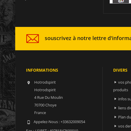
souscrivez à notre lettre d'informa
INFORMATIONS
DIVERS
Hotrodspirit
vos ph


Hotrodspirit
produits
4 Rue Du Moulin
infos 

70700 Choye
liens di

France
Plan du

Appelez-Nous :
+33632009054

vos der

Fax :
/ SIRET : 49781847600010