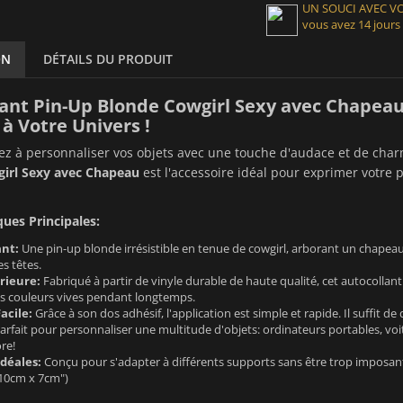
UN SOUCI AVEC 
vous avez 14 jours
ON
DÉTAILS DU PRODUIT
ant Pin-Up Blonde Cowgirl Sexy avec Chapeau
à Votre Univers !
z à personnaliser vos objets avec une touche d'audace et de char
irl Sexy avec Chapeau
est l'accessoire idéal pour exprimer votre p
ques Principales:
ant:
Une pin-up blonde irrésistible en tenue de cowgirl, arborant un chapea
es têtes.
rieure:
Fabriqué à partir de vinyle durable de haute qualité, cet autocollant
es couleurs vives pendant longtemps.
acile:
Grâce à son dos adhésif, l'application est simple et rapide. Il suffit de 
arfait pour personnaliser une multitude d'objets: ordinateurs portables, voitu
re!
déales:
Conçu pour s'adapter à différents supports sans être trop imposant. 
10cm x 7cm")