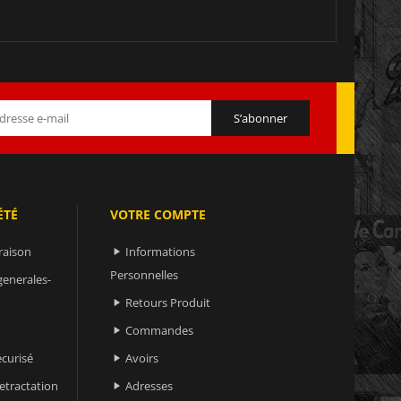
ÉTÉ
VOTRE COMPTE
raison
Informations

Personnelles
generales-
Retours Produit

Commandes

curisé
Avoirs

retractation
Adresses
