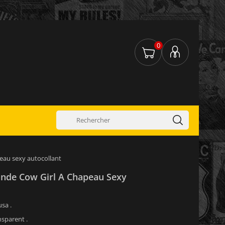
0
peau sexy autocollant
londe Cow Girl A Chapeau Sexy
usa .
nsparent .