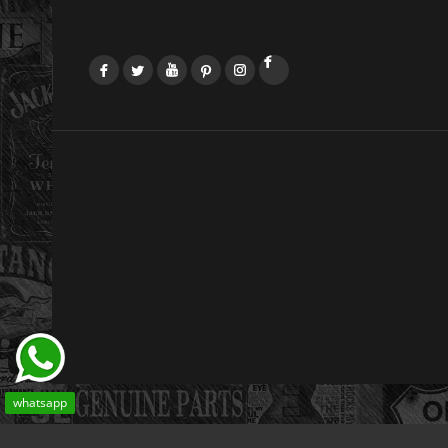
Facebook
Twitter
YouTube
Pinterest
Instagram
LinkedIn
whatsapp