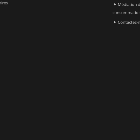
ires
Médiation d

consommatio
Contactez-
