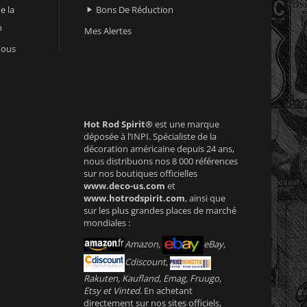
e la
Bons De Réduction

n
Mes Alertes
nous
Hot Rod Spirit®
est une marque
déposée à l’INPI. Spécialiste de la
décoration américaine depuis 24 ans,
nous distribuons nos 8 000 références
sur nos boutiques officielles
www.deco-us.com
et
www.hotrodspirit.com
, ainsi que
sur les plus grandes places de marché
mondiales :
Amazon,
eBay,
Cdiscount,
Rakuten, Kaufland, Emag, Fruugo,
Etsy et Vinted
. En achetant
directement sur nos sites officiels,