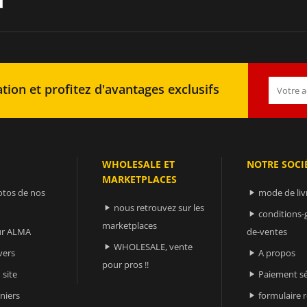
tion et profitez d'avantages exclusifs
WHOLESALE ET
NOTRE SOCI
MARKETPLACES
otos de nos
mode de liv

nous retrouvez sur les

conditions-

marketplaces
sur ALMA
de-ventes
WHOLESALE, vente

vers
A propos

pour pros !!
 site
Paiement sé

niers
formulaire 
