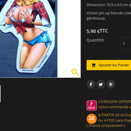
Dimension 15,5 x 9,5 cm 
sticker pin up blonde cow 
généreuse.
TTC
5,90 €
Quantité
Ajouter Au Panier


LIVRAISON OFFERT
votre commande at
A PARTIR DE 60 
ou 4 FOIS sans frais
( France uniquement )