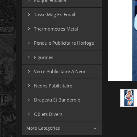
Plaque Emaillee

Tasse Mug En Email

Thermometres Metal

Pendule Publicitaire Horloge

Figurines

Verre Publicitaire A Neon

Neons Publicitaire

Drapeau Et Banderole

Objets Divers

More Categories
