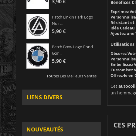
3,90 €
Bénéfices Cl
Exprimez Vot
Personnalisa
Patch Linkin Park Logo
Résistant et
Noir...
Idée Cadeau 
5,90 €
Ajoutez une 
Utilisations
Patch Bmw Logo Rond
6cm...
Décorez Votr
Personnalise
5,90 €
Embellissez V
Customisez V
Offrez-le en
Toutes Les Meilleurs Ventes
Cet
autocol
un hommage à
LIENS DIVERS
CES P
NOUVEAUTÉS