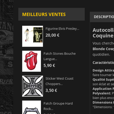
MEILLEURS VENTES
DESCRIPTI
Figurine Elvis Presley...
Autocoll
Coquine 
20,00 €
Vous cherche
Blonde Cowg
Patch Stones Bouche
quotidien.
Langue...
Caractéristi
5,90 €
Design Attir
faire tourner l
Sticker West Coast
Qualité Supé
Choppers...
son éclat et s
Application F
3,50 €
Polyvalent:
P
bien plus enco
Dimensions I
Patch Groupe Hard
"Dimensions: 
Rock...